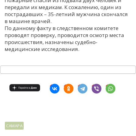
Пожарные спасли из подвала двух человек и
передали их медикам. К сожалению, один из
С
пострадавших – 35-летний мужчина скончался
Е
в машине врачей.
По данному факту в следственном комитете
И
проводят проверку, проводится осмотр места
происшествия, назначены судебно-
Т
медицинские исследования.
К
У
Х
М
Ч
Н
Я
САМАРА