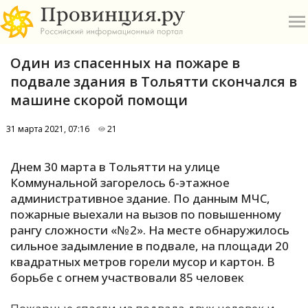
Один из спасенных на пожаре в
подвале здания в Тольятти скончался в
машине скорой помощи
31 марта 2021, 07:16
21
О
Днем 30 марта в Тольятти на улице
А
Коммунальной загорелось 6-этажное
административное здание. По данным МЧС,
П
пожарные выехали на вызов по повышенному
Б
рангу сложности «№ 2». На месте обнаружилось
сильное задымление в подвале, на площади 20
В
квадратных метров горели мусор и картон. В
Р
борьбе с огнем участвовали 85 человек