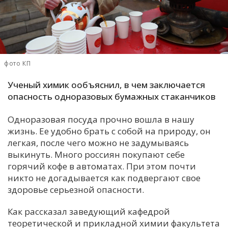
С
Е
И
фото КП
Т
Ученый химик ообъяснил, в чем заключается
К
опасность одноразовых бумажных стаканчиков
Одноразовая посуда прочно вошла в нашу
У
жизнь. Ее удобно брать с собой на природу, он
легкая, после чего можно не задумываясь
Х
выкинуть. Много россиян покупают себе
горячий кофе в автоматах. При этом почти
М
никто не догадывается как подвергают свое
Ч
здоровье серьезной опасности.
Н
Я
Как рассказал заведующий кафедрой
теоретической и прикладной химии факультета