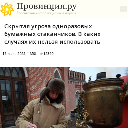
Скрытая угроза одноразовых
бумажных стаканчиков. В каких
случаях их нельзя использовать
17 июля 2025, 14:58
12360
О
А
П
Б
В
Р