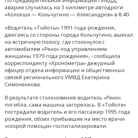
По предварительной информации ГИБДД,
авария случилась на 3 километре автодроги
С
«Колокша — Кольчугино — Александров» в 8.40.
Е
«Водитель «Тойоты» 1991 года рождения,
двигаясь со стороны города Кольчугино, выехал
И
на встречную полосу, где столкнулся с
Т
автомобилем «Рено» под управлением
К
женщины 1979 года рождения», - сообщила
корреспонденту «Хронометра» дежурный
офицер отдела информации и общественных
У
связей регионального УМВД Екатерина
Симоненкова.
Х
В результате столкновения водитель «Рено»
М
погибла, сама машина загорелась. В «Тойоте»
Ч
пострадали водитель и его пассажир 1995 года
Н
рождения, обоих прибывшие на место врачи
Я
«скорой помощи» госпитализировали.