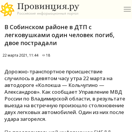
В Собинском районе в ДТП с
легковушками один человек погиб,
двое пострадали
22 марта 2021, 11:44
18
О
Дорожно-транспортное происшествие
А
случилось в девятом часу утра 22 марта на
автодороге «Колокша — Кольчугино —
П
Александров». Как сообщает Управление МВД
Б
России по Владимирской области, в результате
выезда на встречную произошло столкновение
В
двух легковых автомобилей. Один из них после
Р
удара загорелся.