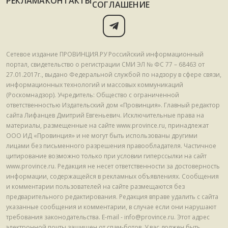
РЕКЛАМА
КОНТАКТЫ
СОГЛАШЕНИЕ
Сетевое издание ПРОВИНЦИЯ.РУ Российский информационный
портал, свидетельство о регистрации СМИ ЭЛ № ФС 77 – 68463 от
27.01.2017г., выдано Федеральной службой по надзору в сфере связи,
информационных технологий и массовых коммуникаций
(Роскомнадзор). Учредитель: Общество с ограниченной
ответственностью Издательский дом «Провинция». Главный редактор
сайта Лифанцев Дмитрий Евгеньевич. Исключительные права на
материалы, размещенные на сайте www.province.ru, принадлежат
ООО ИД «Провинция» и не могут быть использованы другими
лицами без письменного разрешения правообладателя. Частичное
цитирование возможно только при условии гиперссылки на сайт
www.province.ru. Редакция не несет ответственности за достоверность
информации, содержащейся в рекламных объявлениях. Сообщения
и комментарии пользователей на сайте размещаются без
предварительного редактирования. Редакция вправе удалить с сайта
указанные сообщения и комментарии, в случае если они нарушают
требования законодательства. E-mail - info@province.ru. Этот адрес
электронной почты защищен от спам-ботов. У вас должен быть