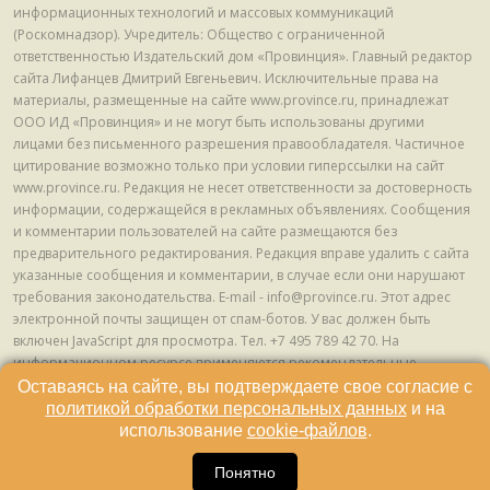
информационных технологий и массовых коммуникаций
(Роскомнадзор). Учредитель: Общество с ограниченной
ответственностью Издательский дом «Провинция». Главный редактор
сайта Лифанцев Дмитрий Евгеньевич. Исключительные права на
материалы, размещенные на сайте www.province.ru, принадлежат
ООО ИД «Провинция» и не могут быть использованы другими
лицами без письменного разрешения правообладателя. Частичное
цитирование возможно только при условии гиперссылки на сайт
www.province.ru. Редакция не несет ответственности за достоверность
информации, содержащейся в рекламных объявлениях. Сообщения
и комментарии пользователей на сайте размещаются без
предварительного редактирования. Редакция вправе удалить с сайта
указанные сообщения и комментарии, в случае если они нарушают
требования законодательства. E-mail - info@province.ru. Этот адрес
электронной почты защищен от спам-ботов. У вас должен быть
включен JavaScript для просмотра. Tел. +7 495 789 42 70. На
информационном ресурсе применяются рекомендательные
технологии (информационные технологии предоставления
Оставаясь на сайте, вы подтверждаете свое согласие с
информации на основе сбора, систематизации и анализа сведений,
политикой обработки персональных данных
и на
относящихся к предпочтениям пользователей сети "Интернет",
использование
cookie-файлов
.
находящихся на территории Российской Федерации) © ООО ИД
16
«Провинция», 2013 - 2024г.
Понятно