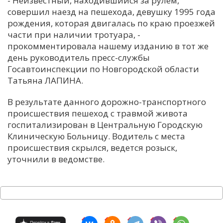
- Неизвестный, находившийся за рулем,
совершил наезд на пешехода, девушку 1995 года
С
рождения, которая двигалась по краю проезжей
Е
части при наличии тротуара, -
прокомментировала нашему изданию в тот же
И
день руководитель пресс-службы
Госавтоинспекции по Новгородской области
Т
Татьяна ЛАПИНА.
К
В результате данного дорожно-транспортного
происшествия пешеход с травмой живота
У
госпитализирован в Центральную Городскую
Клиническую Больницу. Водитель с места
Х
происшествия скрылся, ведется розыск,
уточнили в ведомстве.
М
Ч
Н
Я