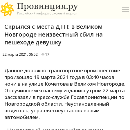
Скрылся с места ДТП: в Великом
Новгороде неизвестный сбил на
пешеходе девушку
22 марта 2021, 06:52
17
О
Данное дорожно-транспортное происшествие
А
произошло 19 марта 2021 года в 03:40 часов
ночи в на улице Кочетова в Великом Новгороде.
П
О случившемся нашему изданию утром 22 марта
Б
рассказали в пресс-службе Госавтоинспекции по
Новгородской области. Неустановленный
В
водитель, управлял неустановленным
Р
автомобилем.