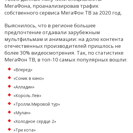
МегаФона, проанализировав трафик
С
собственного сервиса МегаФон ТВ за 2020 год.
Е
Выяснилось, что в регионе большее
предпочтение отдавали зарубежным
И
мультфильмам и анимации: на долю контента
Т
отечественных производителей пришлось не
К
более 30% видеосмотрения. Так, по статистике
МегаФон ТВ, в топ-10 самых популярных вошли:
«Вперед»
У
«Соник в кино»
«Алладин»
Х
«Король Лев»
М
Ч
«Тролли.Мировой тур»
«Мулан»
Н
Я
«Холодное сердце 2»
«Три кота»