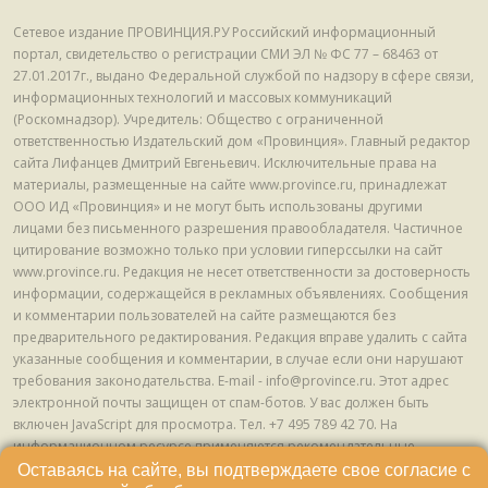
Сетевое издание ПРОВИНЦИЯ.РУ Российский информационный
портал, свидетельство о регистрации СМИ ЭЛ № ФС 77 – 68463 от
27.01.2017г., выдано Федеральной службой по надзору в сфере связи,
информационных технологий и массовых коммуникаций
(Роскомнадзор). Учредитель: Общество с ограниченной
ответственностью Издательский дом «Провинция». Главный редактор
сайта Лифанцев Дмитрий Евгеньевич. Исключительные права на
материалы, размещенные на сайте www.province.ru, принадлежат
ООО ИД «Провинция» и не могут быть использованы другими
лицами без письменного разрешения правообладателя. Частичное
цитирование возможно только при условии гиперссылки на сайт
www.province.ru. Редакция не несет ответственности за достоверность
информации, содержащейся в рекламных объявлениях. Сообщения
и комментарии пользователей на сайте размещаются без
предварительного редактирования. Редакция вправе удалить с сайта
указанные сообщения и комментарии, в случае если они нарушают
требования законодательства. E-mail - info@province.ru. Этот адрес
электронной почты защищен от спам-ботов. У вас должен быть
включен JavaScript для просмотра. Tел. +7 495 789 42 70. На
информационном ресурсе применяются рекомендательные
технологии (информационные технологии предоставления
Оставаясь на сайте, вы подтверждаете свое согласие с