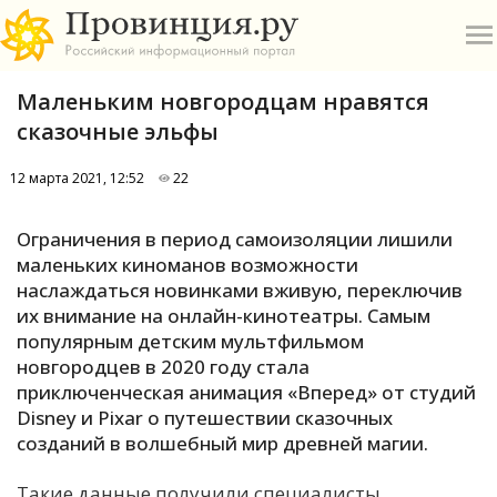
Маленьким новгородцам нравятся
сказочные эльфы
12 марта 2021, 12:52
22
О
Ограничения в период самоизоляции лишили
маленьких киноманов возможности
А
наслаждаться новинками вживую, переключив
их внимание на онлайн-кинотеатры. Самым
П
популярным детским мультфильмом
Б
новгородцев в 2020 году стала
приключенческая анимация «Вперед» от студий
В
Disney и Pixar о путешествии сказочных
Р
созданий в волшебный мир древней магии.
Такие данные получили специалисты