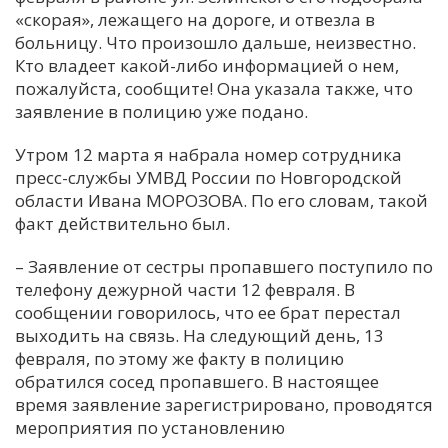
«скорая», лежащего на дороге, и отвезла в
С
больницу. Что произошло дальше, неизвестно.
Е
Кто владеет какой-либо информацией о нем,
пожалуйста, сообщите! Она указала также, что
заявление в полицию уже подано.
И
Т
Утром 12 марта я набрала номер сотрудника
К
пресс-службы УМВД России по Новгородской
области Ивана МОРОЗОВА. По его словам, такой
факт действительно был.
У
– Заявление от сестры пропавшего поступило по
телефону дежурной части 12 февраля. В
Х
сообщении говорилось, что ее брат перестал
М
выходить на связь. На следующий день, 13
Ч
февраля, по этому же факту в полицию
обратился сосед пропавшего. В настоящее
Н
время заявление зарегистрировано, проводятся
Я
мероприятия по установлению