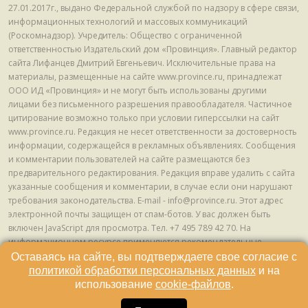
27.01.2017г., выдано Федеральной службой по надзору в сфере связи,
информационных технологий и массовых коммуникаций
(Роскомнадзор). Учредитель: Общество с ограниченной
ответственностью Издательский дом «Провинция». Главный редактор
сайта Лифанцев Дмитрий Евгеньевич. Исключительные права на
материалы, размещенные на сайте www.province.ru, принадлежат
ООО ИД «Провинция» и не могут быть использованы другими
лицами без письменного разрешения правообладателя. Частичное
цитирование возможно только при условии гиперссылки на сайт
www.province.ru. Редакция не несет ответственности за достоверность
информации, содержащейся в рекламных объявлениях. Сообщения
и комментарии пользователей на сайте размещаются без
предварительного редактирования. Редакция вправе удалить с сайта
указанные сообщения и комментарии, в случае если они нарушают
требования законодательства. E-mail - info@province.ru. Этот адрес
электронной почты защищен от спам-ботов. У вас должен быть
включен JavaScript для просмотра. Tел. +7 495 789 42 70. На
информационном ресурсе применяются рекомендательные
технологии (информационные технологии предоставления
Оставаясь на сайте, вы подтверждаете свое согласие с
информации на основе сбора, систематизации и анализа сведений,
политикой обработки персональных данных
и на
относящихся к предпочтениям пользователей сети "Интернет",
использование
cookie-файлов
.
находящихся на территории Российской Федерации) © ООО ИД