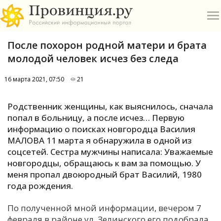
После похорон родной матери и брата
молодой человек исчез без следа
16 марта 2021, 07:50
21
О
Родственник женщины, как выяснилось, сначала
попал в больницу, а после исчез… Первую
А
информацию о поисках новгородца Василия
МАЛОВА 11 марта я обнаружила в одной из
П
соцсетей. Сестра мужчины написала: Уважаемые
Б
новгородцы, обращаюсь к вам за помощью. У
меня пропал двоюродный брат Василий, 1980
В
года рождения.
Р
По полученной мной информации, вечером 7
февраля в районе ул. Зелинского его подобрала