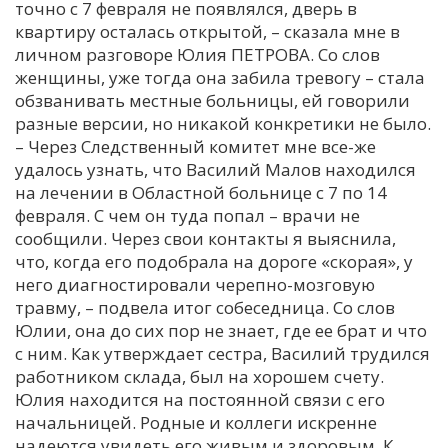
точно с 7 февраля не появлялся, дверь в
квартиру осталась открытой, – сказала мне в
личном разговоре Юлия ПЕТРОВА. Со слов
женщины, уже тогда она забила тревогу – стала
обзванивать местные больницы, ей говорили
разные версии, но никакой конкретики не было.
– Через Следственный комитет мне все-же
удалось узнать, что Василий Малов находился
на лечении в Областной больнице с 7 по 14
февраля. С чем он туда попал – врачи не
сообщили. Через свои контакты я выяснила,
что, когда его подобрала на дороге «скорая», у
него диагностировали черепно-мозговую
травму, – подвела итог собеседница. Со слов
Юлии, она до сих пор не знает, где ее брат и что
с ним. Как утверждает сестра, Василий трудился
работником склада, был на хорошем счету.
Юлия находится на постоянной связи с его
начальницей. Родные и коллеги искренне
надеются увидеть его живым и здоровым. К