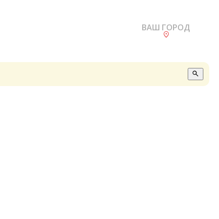
ВАШ ГОРОД
О
А
П
Б
В
Р
С
Е