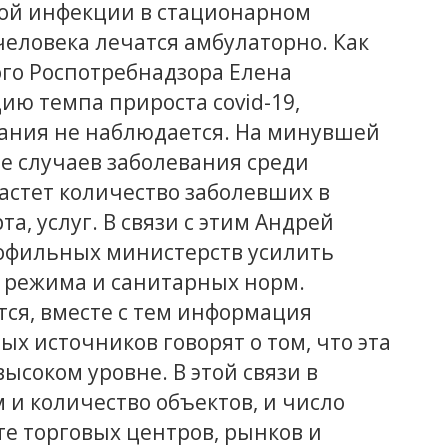
ной инфекции в стационарном
человека лечатся амбулаторно. Как
го Роспотребнадзора Елена
ию темпа прироста covid-19,
ания не наблюдается. На минувшей
е случаев заболевания среди
 Растет количество заболевших в
а, услуг. В связи с этим Андрей
офильных министерств усилить
 режима и санитарных норм.
ся, вместе с тем информация
х источников говорят о том, что эта
ысоком уровне. В этой связи в
и количество объектов, и число
те торговых центров, рынков и