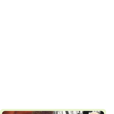
И
Т
К
У
Х
М
Ч
Н
Я