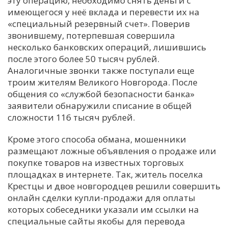
эту операцию, необходимо снять деньги с
имеющегося у неё вклада и перевести их на
С
«специальный резервный счет». Поверив
Е
звонившему, потерпевшая совершила
несколько банковских операций, лишившись
И
после этого более 50 тысяч рублей.
Аналогичные звонки также поступали еще
Т
троим жителям Великого Новгорода. После
К
общения со «службой безопасности банка»
заявители обнаружили списание в общей
сложности 116 тысяч рублей.
У
Кроме этого способа обмана, мошенники
Х
размещают ложные объявления о продаже или
покупке товаров на известных торговых
М
площадках в интернете. Так, житель поселка
Ч
Крестцы и двое новгородцев решили совершить
Н
онлайн сделки купли-продажи для оплаты
Я
которых собеседники указали им ссылки на
специальные сайты якобы для перевода