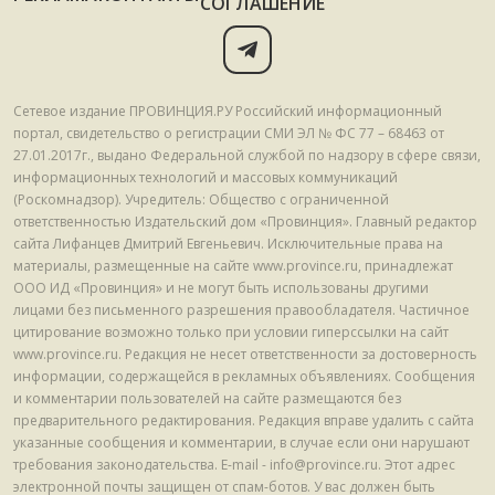
СОГЛАШЕНИЕ
Сетевое издание ПРОВИНЦИЯ.РУ Российский информационный
портал, свидетельство о регистрации СМИ ЭЛ № ФС 77 – 68463 от
27.01.2017г., выдано Федеральной службой по надзору в сфере связи,
информационных технологий и массовых коммуникаций
(Роскомнадзор). Учредитель: Общество с ограниченной
ответственностью Издательский дом «Провинция». Главный редактор
сайта Лифанцев Дмитрий Евгеньевич. Исключительные права на
материалы, размещенные на сайте www.province.ru, принадлежат
ООО ИД «Провинция» и не могут быть использованы другими
лицами без письменного разрешения правообладателя. Частичное
цитирование возможно только при условии гиперссылки на сайт
www.province.ru. Редакция не несет ответственности за достоверность
информации, содержащейся в рекламных объявлениях. Сообщения
и комментарии пользователей на сайте размещаются без
предварительного редактирования. Редакция вправе удалить с сайта
указанные сообщения и комментарии, в случае если они нарушают
требования законодательства. E-mail - info@province.ru. Этот адрес
электронной почты защищен от спам-ботов. У вас должен быть