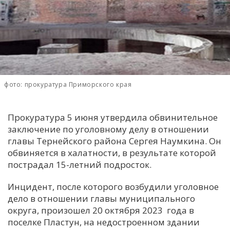
С
Е
И
Т
фото: прокуратура Приморского края
К
Прокуратура 5 июня утвердила обвинительное
У
заключение по уголовному делу в отношении
главы Тернейского района Сергея Наумкина. Он
Х
обвиняется в халатности, в результате которой
пострадал 15-летний подросток.
М
Ч
Инцидент, после которого возбудили уголовное
Н
дело в отношении главы муниципального
Я
округа, произошел 20 октября 2023 года в
поселке Пластун, на недостроенном здании