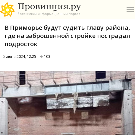
В Приморье будут судить главу района,
где на заброшенной стройке пострадал
подросток
5 июня 2024, 12:25
103
О
А
П
Б
В
Р