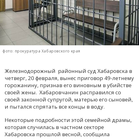
С
Е
И
Т
фото: прокуратура Хабаровского края
К
Железнодорожный районный суд Хабаровска в
У
четверг, 20 февраля, вынес приговор 49-летнему
горожанину, признав его виновным в убийстве
Х
своей жены. Хабаровчанин расправился со
своей законной супругой, матерью его сыновей,
М
и пытался спрятать все концы в воду.
Ч
Н
Некоторые подробности этой семейной драмы,
Я
которая случилась в частном секторе
Хабаровска прошлой весной, сообщила