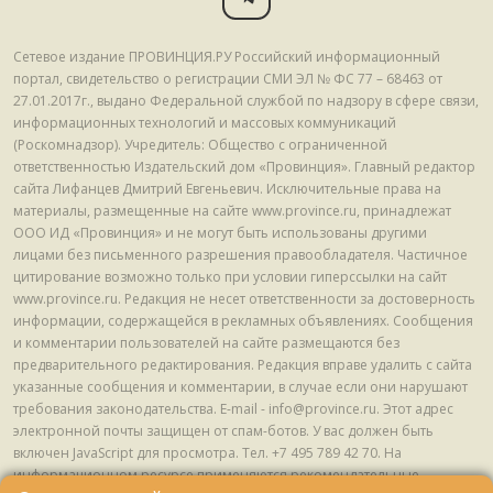
Сетевое издание ПРОВИНЦИЯ.РУ Российский информационный
портал, свидетельство о регистрации СМИ ЭЛ № ФС 77 – 68463 от
27.01.2017г., выдано Федеральной службой по надзору в сфере связи,
информационных технологий и массовых коммуникаций
(Роскомнадзор). Учредитель: Общество с ограниченной
ответственностью Издательский дом «Провинция». Главный редактор
сайта Лифанцев Дмитрий Евгеньевич. Исключительные права на
материалы, размещенные на сайте www.province.ru, принадлежат
ООО ИД «Провинция» и не могут быть использованы другими
лицами без письменного разрешения правообладателя. Частичное
цитирование возможно только при условии гиперссылки на сайт
www.province.ru. Редакция не несет ответственности за достоверность
информации, содержащейся в рекламных объявлениях. Сообщения
и комментарии пользователей на сайте размещаются без
предварительного редактирования. Редакция вправе удалить с сайта
указанные сообщения и комментарии, в случае если они нарушают
требования законодательства. E-mail - info@province.ru. Этот адрес
электронной почты защищен от спам-ботов. У вас должен быть
включен JavaScript для просмотра. Tел. +7 495 789 42 70. На
информационном ресурсе применяются рекомендательные