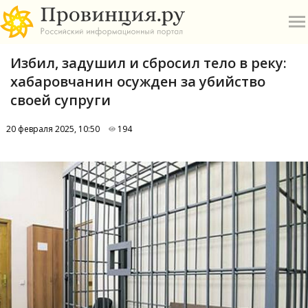
Избил, задушил и сбросил тело в реку:
хабаровчанин осужден за убийство
своей супруги
20 февраля 2025, 10:50
194
О
А
П
Б
В
Р