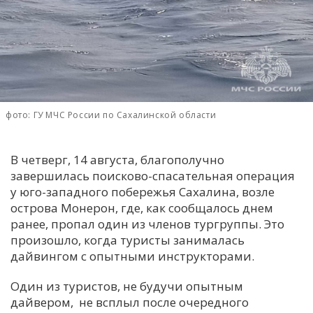
С
Е
И
Т
фото: ГУ МЧС России по Сахалинской области
К
В четверг, 14 августа, благополучно
У
завершилась поисково-спасательная операция
у юго-западного побережья Сахалина, возле
Х
острова Монерон, где, как сообщалось днем
ранее, пропал один из членов тургруппы. Это
М
произошло, когда туристы занималась
Ч
дайвингом с опытными инструкторами.
Н
Я
Один из туристов, не будучи опытным
дайвером, не всплыл после очередного