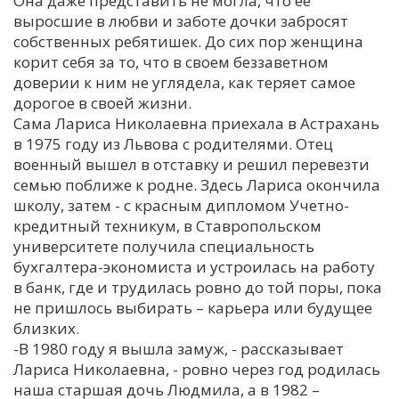
Она даже представить не могла, что ее
выросшие в любви и заботе дочки забросят
С
собственных ребятишек. До сих пор женщина
Е
корит себя за то, что в своем беззаветном
доверии к ним не углядела, как теряет самое
И
дорогое в своей жизни.
Сама Лариса Николаевна приехала в Астрахань
Т
в 1975 году из Львова с родителями. Отец
К
военный вышел в отставку и решил перевезти
семью поближе к родне. Здесь Лариса окончила
школу, затем - с красным дипломом Учетно-
У
кредитный техникум, в Ставропольском
университете получила специальность
Х
бухгалтера-экономиста и устроилась на работу
в банк, где и трудилась ровно до той поры, пока
М
не пришлось выбирать – карьера или будущее
Ч
близких.
Н
-В 1980 году я вышла замуж, - рассказывает
Я
Лариса Николаевна, - ровно через год родилась
наша старшая дочь Людмила, а в 1982 –