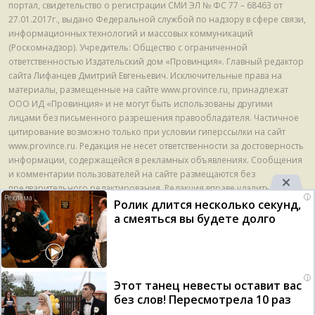
портал, свидетельство о регистрации СМИ ЭЛ № ФС 77 – 68463 от
27.01.2017г., выдано Федеральной службой по надзору в сфере связи,
информационных технологий и массовых коммуникаций
(Роскомнадзор). Учредитель: Общество с ограниченной
ответственностью Издательский дом «Провинция». Главный редактор
сайта Лифанцев Дмитрий Евгеньевич. Исключительные права на
материалы, размещенные на сайте www.province.ru, принадлежат
ООО ИД «Провинция» и не могут быть использованы другими
лицами без письменного разрешения правообладателя. Частичное
цитирование возможно только при условии гиперссылки на сайт
www.province.ru. Редакция не несет ответственности за достоверность
информации, содержащейся в рекламных объявлениях. Сообщения
и комментарии пользователей на сайте размещаются без
предварительного редактирования. Редакция вправе удалить с сайта
i
указанные сообщения и комментарии, в случае если они нарушают
Ролик длится несколько секунд,
требования законодательства. E-mail - info@province.ru. Этот адрес
а смеяться вы будете долго
электронной почты защищен от спам-ботов. У вас должен быть
включен JavaScript для просмотра. Tел. +7 495 789 42 70. На
информационном ресурсе применяются рекомендательные
технологии (информационные технологии предоставления
Оставаясь на сайте, вы подтверждаете свое согласие с
i
Этот танец невесты оставит вас
информации на основе сбора, систематизации и анализа сведений,
политикой обработки персональных данных
и на
без слов! Пересмотрела 10 раз
относящихся к предпочтениям пользователей сети "Интернет",
использование
cookie-файлов
.
находящихся на территории Российской Федерации) © ООО ИД