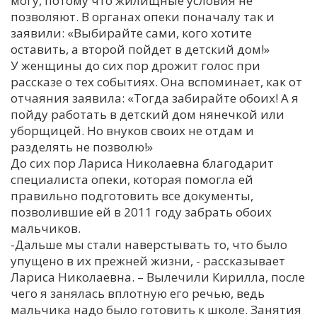
могу, потому что жилищные условия не
позволяют. В органах опеки поначалу так и
заявили: «Выбирайте сами, кого хотите
оставить, а второй пойдет в детский дом!»
У женщины до сих пор дрожит голос при
рассказе о тех событиях. Она вспоминает, как от
отчаяния заявила: «Тогда забирайте обоих! А я
пойду работать в детский дом нянечкой или
уборщицей. Но внуков своих не отдам и
разделять не позволю!»
До сих пор Лариса Николаевна благодарит
специалиста опеки, которая помогла ей
правильно подготовить все документы,
позволившие ей в 2011 году забрать обоих
мальчиков.
-Дальше мы стали наверстывать то, что было
упущено в их прежней жизни, - рассказывает
Лариса Николаевна. – Вылечили Кирилла, после
чего я занялась вплотную его речью, ведь
мальчика надо было готовить к школе. Занятия