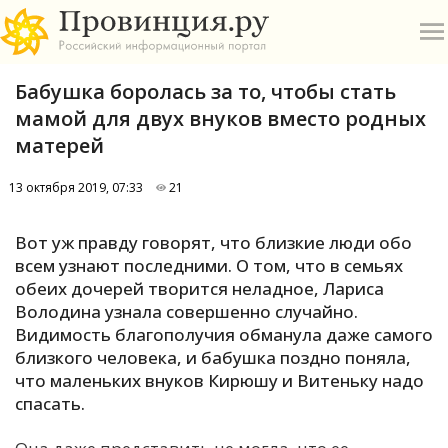
Бабушка боролась за то, чтобы стать
мамой для двух внуков вместо родных
матерей
13 октября 2019, 07:33
21
О
Вот уж правду говорят, что близкие люди обо
А
всем узнают последними. О том, что в семьях
обеих дочерей творится неладное, Лариса
П
Володина узнала совершенно случайно.
Б
Видимость благополучия обманула даже самого
близкого человека, и бабушка поздно поняла,
В
что маленьких внуков Кирюшу и Витеньку надо
Р
спасать.