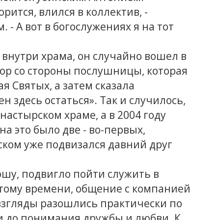
орится, влился в коллектив, -
 - А вот в богослужениях я на тот
внутри храма, он случайно вошел в
ор со стороны послушницы, которая
я Святых, а затем сказала
н здесь остаться». Так и случилось,
настырском храме, а в 2004 году
а это было две - во-первых,
нском уже подвизался давний друг
ношу, подвигло пойти служить в
к тому времени, общение с компанией
 взгляды разошлись практически по
и до понимания дружбы и любви. К