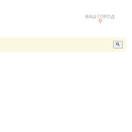
ВАШ ГОРОД
О
А
П
Б
В
Р
С
Е