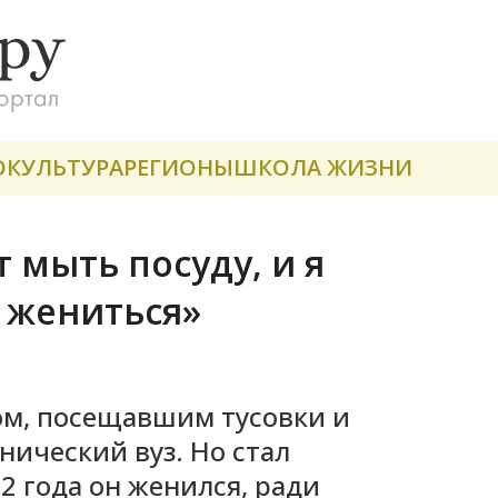
О
КУЛЬТУРА
РЕГИОНЫ
ШКОЛА ЖИЗНИ
т мыть посуду, и я
й жениться»
м, посещавшим тусовки и
ический вуз. Но стал
 года он женился, ради