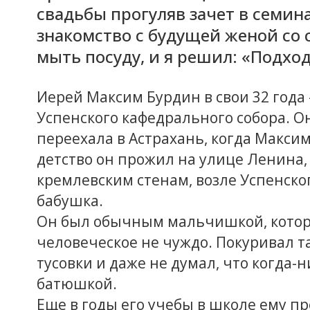
свадьбы прогуляв зачет в семин
знакомство с будущей женой со 
мыть посуду, и я решил: «Подхо
Иерей Максим Бурдин в свои 32 года
Успенского кафедрального собора. Он
переехала в Астрахань, когда Макси
детство он прожил на улице Ленина
кремлевским стенам, возле Успенског
бабушка.
Он был обычным мальчишкой, которо
человеческое не чуждо. Покуривал т
тусовки и даже не думал, что когда
батюшкой.
Еще в годы его учебы в школе ему п