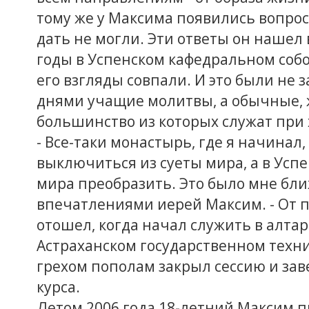
тому же у Максима появились вопрос
дать не могли. Эти ответы он нашел в
годы в Успенском кафедральном собо
его взгляды совпали. И это были не
днями учащие молитвы, а обычные, 
большинство из которых служат при 
- Все-таки монастырь, где я начинал,
выключиться из суеты мира, а в Успе
мира преобразить. Это было мне бли
впечатлениями иерей Максим. - От 
отошел, когда начал служить в алтар
Астраханском государственном технич
грехом пополам закрыл сессию и за
курса.
Летом 2006 года 18-летний Максим п