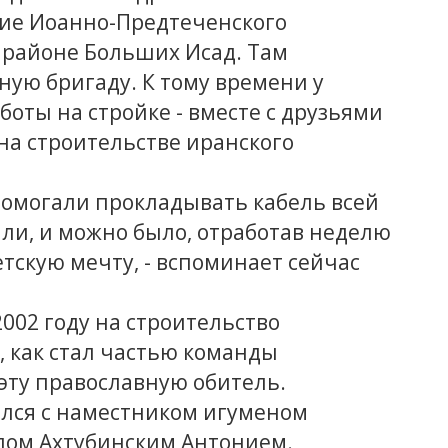
ние Иоанно-Предтеченского
 районе Больших Исад. Там
ную бригаду. К тому времени у
оты на стройке - вместе с друзьями
на строительстве иранского
помогали прокладывать кабель всей
ли, и можно было, отработав неделю
тскую мечту, - вспоминает сейчас
2002 году на строительство
, как стал частью команды
ту православную обитель.
ился с наместником игуменом
пом Ахтубинским Антонием.