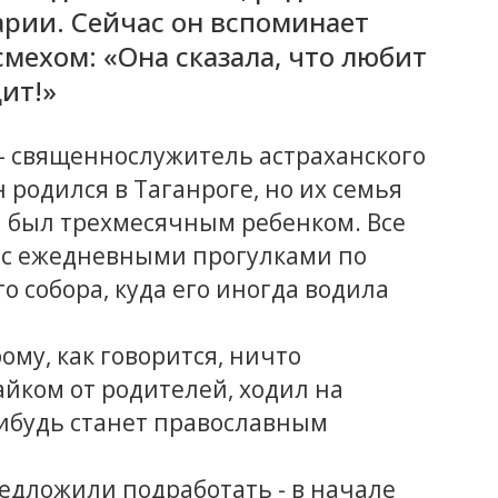
арии. Сейчас он вспоминает
смехом: «Она сказала, что любит
дит!»
 - священнослужитель астраханского
 родился в Таганроге, но их семья
м был трехмесячным ребенком. Все
, с ежедневными прогулками по
о собора, куда его иногда водила
му, как говорится, ничто
айком от родителей, ходил на
-нибудь станет православным
редложили подработать - в начале