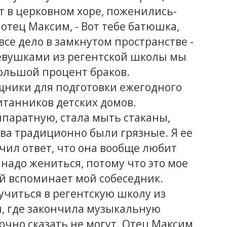
т в церковном хоре, поженились-
 отец Максим, - Вот тебе батюшка,
все дело в замкнутом пространстве -
 девушками из регентской школы мы
большой процент браков.
ники для подготовки ежегодного
итанников детских домов.
ппаратную, стала мыть стаканы,
ва традиционно были грязные. Я ее
учил ответ, что она вообще любит
 надо жениться, потому что это мое
ой вспоминает мой собеседник.
учиться в регентскую школу из
и, где закончила музыкальную
очно сказать не могут. Отец Максим