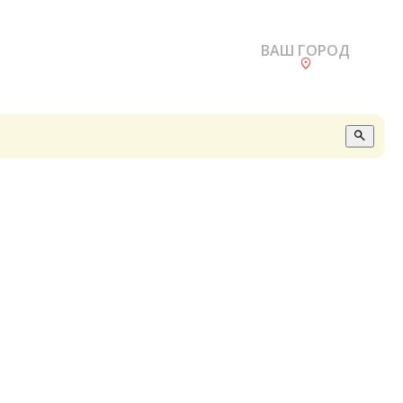
ВАШ ГОРОД
О
А
П
Б
В
Р
С
Е