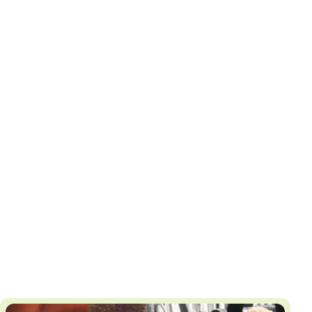
И
Т
К
У
Х
М
Ч
Н
Я