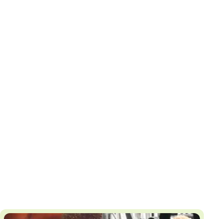
И
Т
К
У
Х
М
Ч
Н
Я