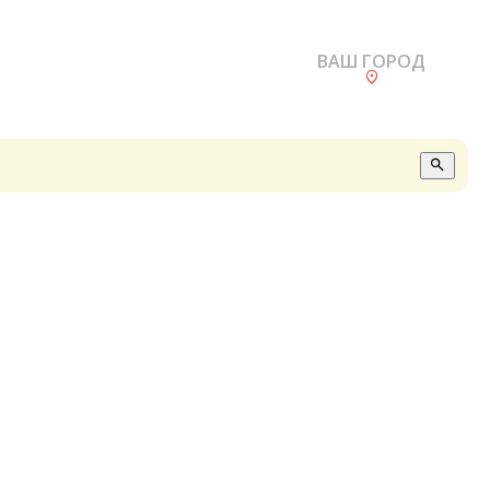
ВАШ ГОРОД
О
А
П
Б
В
Р
С
Е