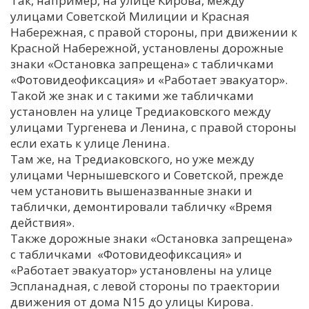
Так, например, на улице Кирова, между
улицами Советской Милиции и Красная
С
Набережная, с правой стороны, при движении к
Е
Красной Набережной, установлены дорожные
знаки «Остановка запрещена» с табличками
И
«Фотовидеофиксация» и «Работает эвакуатор».
Такой же знак и с такими же табличками
Т
установлен на улице Тредиаковского между
К
улицами Тургенева и Ленина, с правой стороны
если ехать к улице Ленина.
Там же, на Тредиаковского, но уже между
У
улицами Чернышевского и Советской, прежде
чем установить вышеназванные знаки и
Х
таблички, демонтировали табличку «Время
действия».
М
Также дорожные знаки «Остановка запрещена»
Ч
с табличками «Фотовидеофиксация» и
Н
«Работает эвакуатор» установлены на улице
Я
Эспланадная, с левой стороны по траектории
движения от дома N15 до улицы Кирова.