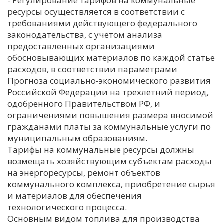
- Регулирование тарифов на коммунальные
ресурсы осуществляется в соответствии с
С
требованиями действующего федерального
Е
законодательства, с учетом анализа
предоставленных организациями
И
обосновывающих материалов по каждой статье
расходов, в соответствии параметрами
Т
Прогноза социально-экономического развития
К
Российской Федерации на трехлетний период,
одобренного Правительством РФ, и
ограничениями повышения размера вносимой
У
гражданами платы за коммунальные услуги по
муниципальным образованиям.
Х
Тарифы на коммунальные ресурсы должны
возмещать хозяйствующим субъектам расходы
М
на энергоресурсы, ремонт объектов
Ч
коммунального комплекса, приобретение сырья
Н
и материалов для обеспечения
Я
технологического процесса.
Основным видом топлива для производства