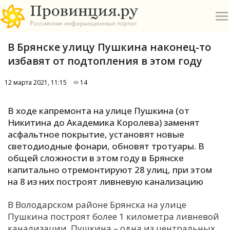
В Брянске улицу Пушкина наконец-то
избавят от подтопления в этом году
12 марта 2021, 11:15
14
О
В ходе капремонта на улице Пушкина (от
Никитина до Академика Королева) заменят
А
асфальтное покрытие, установят новые
светодиодные фонари, обновят тротуары. В
П
общей сложности в этом году в Брянске
Б
капитально отремонтируют 28 улиц, при этом
на 8 из них построят ливневую канализацию
В
В Володарском районе Брянска на улице
Р
Пушкина построят более 1 километра ливневой
канализации. Пушкина – одна из центральных