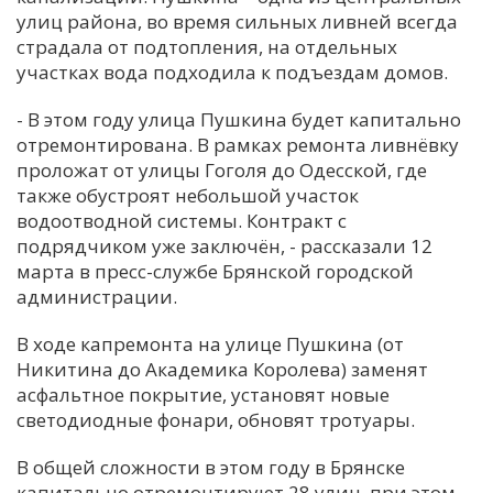
улиц района, во время сильных ливней всегда
С
страдала от подтопления, на отдельных
Е
участках вода подходила к подъездам домов.
- В этом году улица Пушкина будет капитально
И
отремонтирована. В рамках ремонта ливнёвку
Т
проложат от улицы Гоголя до Одесской, где
К
также обустроят небольшой участок
водоотводной системы. Контракт с
подрядчиком уже заключён, - рассказали 12
У
марта в пресс-службе Брянской городской
администрации.
Х
В ходе капремонта на улице Пушкина (от
М
Никитина до Академика Королева) заменят
Ч
асфальтное покрытие, установят новые
светодиодные фонари, обновят тротуары.
Н
Я
В общей сложности в этом году в Брянске
капитально отремонтируют 28 улиц, при этом