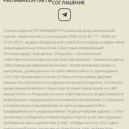
РЕКЛАМА
КОНТАКТЫ
СОГЛАШЕНИЕ
Сетевое издание ПРОВИНЦИЯ.РУ Российский информационный
портал, свидетельство о регистрации СМИ ЭЛ № ФС 77 – 68463 от
27.01.2017г., выдано Федеральной службой по надзору в сфере связи,
информационных технологий и массовых коммуникаций
(Роскомнадзор). Учредитель: Общество с ограниченной
ответственностью Издательский дом «Провинция». Главный редактор
сайта Лифанцев Дмитрий Евгеньевич. Исключительные права на
материалы, размещенные на сайте www.province.ru, принадлежат
ООО ИД «Провинция» и не могут быть использованы другими
лицами без письменного разрешения правообладателя. Частичное
цитирование возможно только при условии гиперссылки на сайт
www.province.ru. Редакция не несет ответственности за достоверность
информации, содержащейся в рекламных объявлениях. Сообщения
и комментарии пользователей на сайте размещаются без
предварительного редактирования. Редакция вправе удалить с сайта
указанные сообщения и комментарии, в случае если они нарушают
требования законодательства. E-mail - info@province.ru. Этот адрес
электронной почты защищен от спам-ботов. У вас должен быть