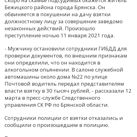
Скоро на скамье подсудимых окажется житель
Бежицкого района города Брянска. Он
С
обвиняется в покушении на дачу взятки
Е
должностному лицу за совершение заведомо
незаконных действий. Произошло
И
преступление ночью 11 января 2021 года.
Т
- Мужчину остановили сотрудники ГИБДД для
К
проверки документов, по внешним признакам
они определили, что он находится в
алкогольном опьянении. В салоне служебной
У
автомашины около дома №22 по улице
Почтовой водитель передал представителям
Х
власти взятку в 30 тысяч рублей, - рассказали 12
марта в пресс-службе Следственного
М
управления СК РФ по Брянской области.
Ч
Н
Сотрудники полиции от взятки отказались и
Я
сообщили о произошедшем в полицию.