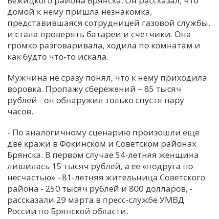
Бежицкого района Брянска. Он рассказал, что
домой к нему пришла незнакомка,
С
представившаяся сотрудницей газовой службы,
Е
и стала проверять батареи и счетчики. Она
громко разговаривала, ходила по комнатам и
И
как будто что-то искала.
Т
Мужчина не сразу понял, что к нему приходила
К
воровка. Пропажу сбережений – 85 тысяч
рублей - он обнаружил только спустя пару
часов.
У
- По аналогичному сценарию произошли еще
две кражи в Фокинском и Советском районах
Х
Брянска. В первом случае 54-летняя женщина
М
лишилась 15 тысяч рублей, а ее «подруга по
Ч
несчастью» - 81-летняя жительница Советского
Н
района - 250 тысяч рублей и 800 долларов, -
Я
рассказали 29 марта в пресс-службе УМВД
России по Брянской области.