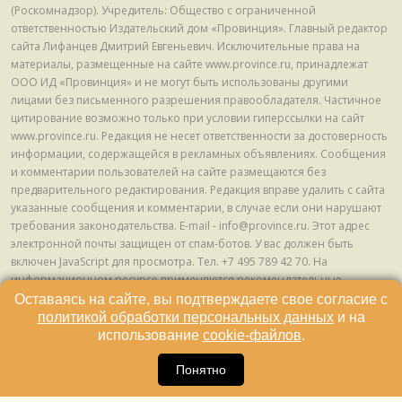
(Роскомнадзор). Учредитель: Общество с ограниченной
ответственностью Издательский дом «Провинция». Главный редактор
сайта Лифанцев Дмитрий Евгеньевич. Исключительные права на
материалы, размещенные на сайте www.province.ru, принадлежат
ООО ИД «Провинция» и не могут быть использованы другими
лицами без письменного разрешения правообладателя. Частичное
цитирование возможно только при условии гиперссылки на сайт
www.province.ru. Редакция не несет ответственности за достоверность
информации, содержащейся в рекламных объявлениях. Сообщения
и комментарии пользователей на сайте размещаются без
предварительного редактирования. Редакция вправе удалить с сайта
указанные сообщения и комментарии, в случае если они нарушают
требования законодательства. E-mail - info@province.ru. Этот адрес
электронной почты защищен от спам-ботов. У вас должен быть
включен JavaScript для просмотра. Tел. +7 495 789 42 70. На
информационном ресурсе применяются рекомендательные
технологии (информационные технологии предоставления
Оставаясь на сайте, вы подтверждаете свое согласие с
информации на основе сбора, систематизации и анализа сведений,
политикой обработки персональных данных
и на
относящихся к предпочтениям пользователей сети "Интернет",
использование
cookie-файлов
.
находящихся на территории Российской Федерации) © ООО ИД
16
«Провинция», 2013 - 2024г.
Понятно