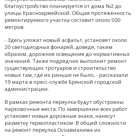
благоустройство планируется от дома №2 до
С
улицы Красноармейской. Общая протяжённость
Е
ремонтируемого участка составит около 500
метров.
И
- Здесь уложат новый асфальт, установят около
Т
20 светодиодных фонарей, доведя, таким
К
образом, дорожное освещение до нормативных
значений. Также подрядчик выполнит ремонт
существующих тротуаров и строительство
У
новых там, где их раньше не было, - рассказали
19 марта в пресс-службе Брянской городской
администрации.
Х
М
В рамках ремонта переулка будут обустроены
Ч
парковочные места. По завершении всех работ
установят новые дорожные знаки, нанесут
Н
разметку термопластиком. В общей сложности
Я
на ремонт переулка Осоавиахима из