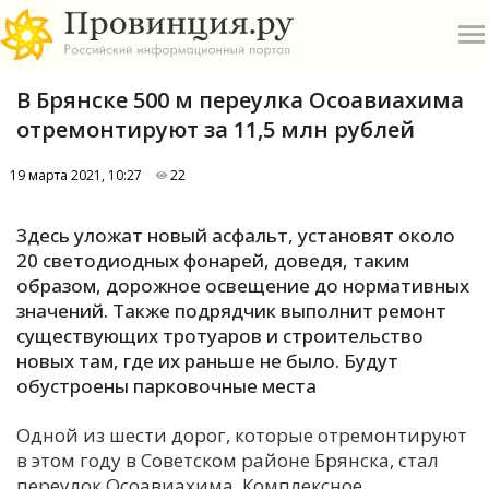
В Брянске 500 м переулка Осоавиахима
отремонтируют за 11,5 млн рублей
19 марта 2021, 10:27
22
О
Здесь уложат новый асфальт, установят около
20 светодиодных фонарей, доведя, таким
А
образом, дорожное освещение до нормативных
значений. Также подрядчик выполнит ремонт
П
существующих тротуаров и строительство
Б
новых там, где их раньше не было. Будут
обустроены парковочные места
В
Одной из шести дорог, которые отремонтируют
Р
в этом году в Советском районе Брянска, стал
переулок Осоавиахима. Комплексное