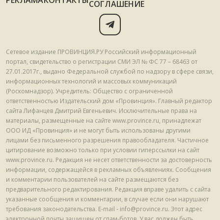
РЕКЛАМА
КОНТАКТЫ
СОГЛАШЕНИЕ
Сетевое издание ПРОВИНЦИЯ.РУ Российский информационный
портал, свидетельство о регистрации СМИ ЭЛ № ФС 77 – 68463 от
27.01.2017г., выдано Федеральной службой по надзору в сфере связи,
информационных технологий и массовых коммуникаций
(Роскомнадзор). Учредитель: Общество с ограниченной
ответственностью Издательский дом «Провинция». Главный редактор
сайта Лифанцев Дмитрий Евгеньевич. Исключительные права на
материалы, размещенные на сайте www.province.ru, принадлежат
ООО ИД «Провинция» и не могут быть использованы другими
лицами без письменного разрешения правообладателя. Частичное
цитирование возможно только при условии гиперссылки на сайт
www.province.ru. Редакция не несет ответственности за достоверность
информации, содержащейся в рекламных объявлениях. Сообщения
и комментарии пользователей на сайте размещаются без
предварительного редактирования. Редакция вправе удалить с сайта
указанные сообщения и комментарии, в случае если они нарушают
требования законодательства. E-mail - info@province.ru. Этот адрес
электронной почты защищен от спам-ботов. У вас должен быть