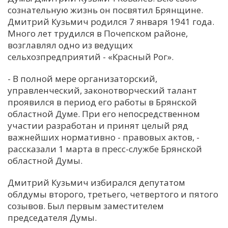
сознательную жизнь он посвятил Брянщине.
С
Дмитрий Кузьмич родился 7 января 1941 года.
Е
Много лет трудился в Почепском районе,
возглавлял одно из ведущих
сельхозпредприятий - «Красный Рог».
И
Т
- В полной мере организаторский,
К
управленческий, законотворческий талант
проявился в период его работы в Брянской
областной Думе. При его непосредственном
У
участии разработан и принят целый ряд
важнейших нормативно - правовых актов, -
рассказали 1 марта в пресс-службе Брянской
Х
областной Думы.
М
Ч
Дмитрий Кузьмич избирался депутатом
облдумы второго, третьего, четвертого и пятого
Н
созывов. Был первым заместителем
Я
председателя Думы.