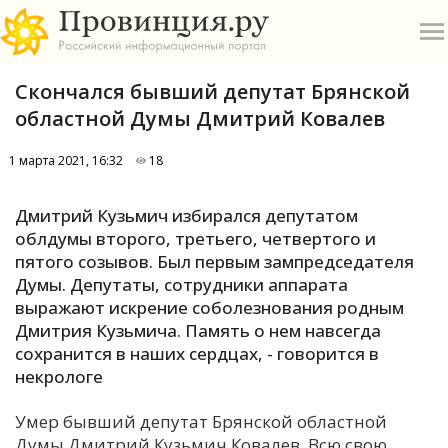
Скончался бывший депутат Брянской
областной Думы Дмитрий Ковалев
1 марта 2021, 16:32
18
О
Дмитрий Кузьмич избирался депутатом
облдумы второго, третьего, четвертого и
А
пятого созывов. Был первым зампредседателя
Думы. Депутаты, сотрудники аппарата
П
выражают искрение соболезнования родным
Б
Дмитрия Кузьмича. Память о нем навсегда
сохранится в наших сердцах, - говорится в
В
некрологе
Р
Умер бывший депутат Брянской областной
Думы Дмитрий Кузьмич Ковалев. Всю свою