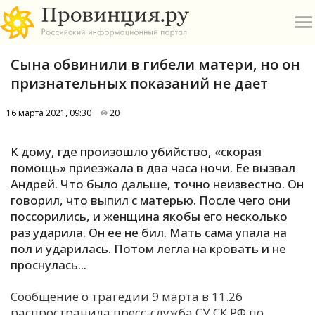
Сына обвинили в гибели матери, но он
признательных показаний не дает
16 марта 2021, 09:30
20
О
К дому, где произошло убийство, «скорая
помощь» приезжала в два часа ночи. Ее вызвал
А
Андрей. Что было дальше, точно неизвестно. Он
говорил, что выпил с матерью. После чего они
П
поссорились, и женщина якобы его несколько
Б
раз ударила. Он ее не бил. Мать сама упала на
пол и ударилась. Потом легла на кровать и не
В
проснулась...
Р
Сообщение о трагедии 9 марта в 11.26
распространила пресс-служба СУ СК РФ по