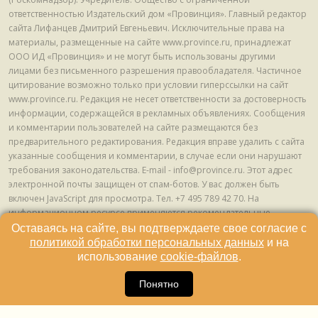
ответственностью Издательский дом «Провинция». Главный редактор
сайта Лифанцев Дмитрий Евгеньевич. Исключительные права на
материалы, размещенные на сайте www.province.ru, принадлежат
ООО ИД «Провинция» и не могут быть использованы другими
лицами без письменного разрешения правообладателя. Частичное
цитирование возможно только при условии гиперссылки на сайт
www.province.ru. Редакция не несет ответственности за достоверность
информации, содержащейся в рекламных объявлениях. Сообщения
и комментарии пользователей на сайте размещаются без
предварительного редактирования. Редакция вправе удалить с сайта
указанные сообщения и комментарии, в случае если они нарушают
требования законодательства. E-mail - info@province.ru. Этот адрес
электронной почты защищен от спам-ботов. У вас должен быть
включен JavaScript для просмотра. Tел. +7 495 789 42 70. На
информационном ресурсе применяются рекомендательные
технологии (информационные технологии предоставления
Оставаясь на сайте, вы подтверждаете свое согласие с
информации на основе сбора, систематизации и анализа сведений,
политикой обработки персональных данных
и на
относящихся к предпочтениям пользователей сети "Интернет",
использование
cookie-файлов
.
находящихся на территории Российской Федерации) © ООО ИД
16
«Провинция», 2013 - 2024г.
Понятно