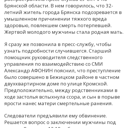
Брянской области. В нем говорилось, что 32-
С
летний житель города Брянска подозревается в
Е
умышленном причинении тяжкого вреда
здоровью, повлекшем смерть потерпевшей.
Жертвой молодого мужчины стала родная мать.
И
Т
Я сразу же позвонила в пресс-службу, чтобы
К
узнать подробности случившегся. Старший
помощник руководителя следственного
управления по взаимодействию со СМИ
У
Александр АФОНИН пояснил, что преступление
было совершено в Бежицком районе в частном
двухквартирном доме по улице Кромской.
Х
Предположительно, между родственниками в
М
ходе застолья вспыхнула ссора, и сын в порыве
Ч
ярости нанес матери смертельные ранения.
Н
Следователи предъявили ему обвинение.
Я
Решается вопрос о заключении мужчины под