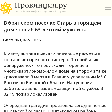
В брянском поселке Старь в горящем
доме погиб 63-летний мужчина
3 марта 2021, 07:22
18
О
К месту вызова выехали пожарные расчеты в
составе четырех автоцистерн. По прибытию
А
обнаружено, что происходит горение в
многоквартирном жилом доме на втором этаже,
П
- рассказали 3 марта в Главном управлении МЧС
Б
России по Брянской области. На тушении
работало звено газодымозащитной службы. В
В
02.19 пожар локализован
Р
Очередная трагедия произошла сегодня ночью
в Брянской области. В Дятьковском районе