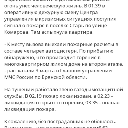
огонь унес человеческую жизнь. В 01.39 в
С
оперативную дежурную смену Центра
Е
управления в кризисных ситуациях поступил
сигнал о пожаре в поселке Старь по улице
Комарова. Там вспыхнула квартира.
И
Т
- К месту вызова выехали пожарные расчеты в
К
составе четырех автоцистерн. По прибытию
обнаружено, что происходит горение в
многоквартирном жилом доме на втором этаже,
У
- рассказали 3 марта в Главном управлении
МЧС России по Брянской области.
Х
На тушении работало звено газодымозащитной
М
службы. В 02.19 пожар локализован, в 02.23 -
Ч
ликвидация открытого горения, 03.35 - полная
ликвидация пожара.
Н
Я
К сожалению, без пострадавших не обошлось.
Выяснилось, что в горящем доме погиб 63-