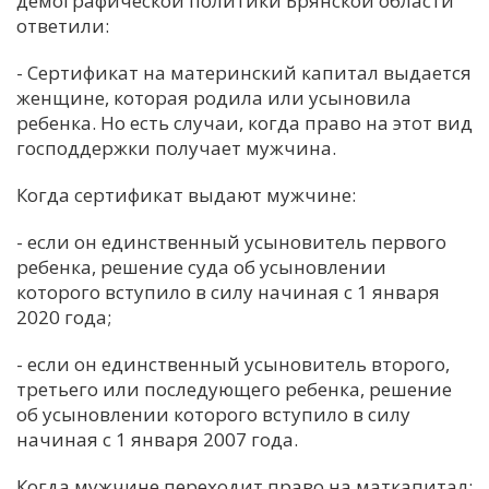
демографической политики Брянской области
ответили:
С
Е
- Сертификат на материнский капитал выдается
женщине, которая родила или усыновила
ребенка. Но есть случаи, когда право на этот вид
И
господдержки получает мужчина.
Т
К
Когда сертификат выдают мужчине:
- если он единственный усыновитель первого
У
ребенка, решение суда об усыновлении
которого вступило в силу начиная с 1 января
2020 года;
Х
М
- если он единственный усыновитель второго,
Ч
третьего или последующего ребенка, решение
об усыновлении которого вступило в силу
Н
начиная с 1 января 2007 года.
Я
Когда мужчине переходит право на маткапитал: