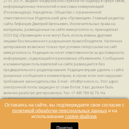
27.01.2017г., выдано Федеральной службой по надзору в сфере связи,
информационных технологий и массовых коммуникаций
(Роскомнадзор). Учредитель: Общество с ограниченной
ответственностью Издательский дом «Провинция». Главный редактор
сайта Лифанцев Дмитрий Евгеньевич. Исключительные права на
материалы, размещенные на сайте www.province.ru, принадлежат
ООО ИД «Провинция» и не могут быть использованы другими
лицами без письменного разрешения правообладателя. Частичное
цитирование возможно только при условии гиперссылки на сайт
www.province.ru. Редакция не несет ответственности за достоверность
информации, содержащейся в рекламных объявлениях. Сообщения
и комментарии пользователей на сайте размещаются без
предварительного редактирования. Редакция вправе удалить с сайта
указанные сообщения и комментарии, в случае если они нарушают
требования законодательства. E-mail - info@province.ru. Этот адрес
электронной почты защищен от спам-ботов. У вас должен быть
включен JavaScript для просмотра. Tел. +7 495 789 42 70. На
информационном ресурсе применяются рекомендательные
технологии (информационные технологии предоставления
Оставаясь на сайте, вы подтверждаете свое согласие с
информации на основе сбора, систематизации и анализа сведений,
политикой обработки персональных данных
и на
относящихся к предпочтениям пользователей сети "Интернет",
использование
cookie-файлов
.
находящихся на территории Российской Федерации) © ООО ИД
«Провинция», 2013 - 2024г.
Понятно