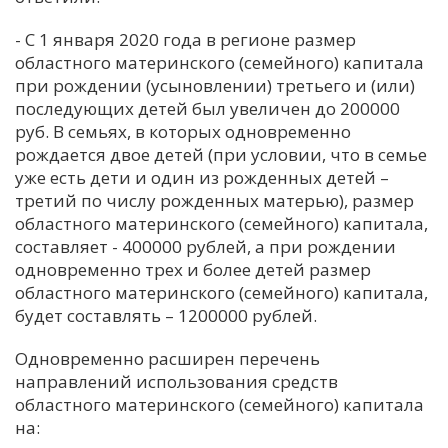
С
- С 1 января 2020 года в регионе размер
Е
областного материнского (семейного) капитала
при рождении (усыновлении) третьего и (или)
последующих детей был увеличен до 200000
И
руб. В семьях, в которых одновременно
Т
рождается двое детей (при условии, что в семье
К
уже есть дети и один из рожденных детей –
третий по числу рожденных матерью), размер
областного материнского (семейного) капитала,
У
составляет - 400000 рублей, а при рождении
одновременно трех и более детей размер
областного материнского (семейного) капитала,
Х
будет составлять – 1200000 рублей.
М
Ч
Одновременно расширен перечень
направлений использования средств
Н
областного материнского (семейного) капитала
Я
на: