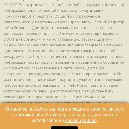
27.01.2017г., выдано Федеральной службой по надзору в сфере связи,
информационных технологий и массовых коммуникаций
(Роскомнадзор). Учредитель: Общество с ограниченной
ответственностью Издательский дом «Провинция». Главный редактор
сайта Лифанцев Дмитрий Евгеньевич. Исключительные права на
материалы, размещенные на сайте www.province.ru, принадлежат
ООО ИД «Провинция» и не могут быть использованы другими
лицами без письменного разрешения правообладателя. Частичное
цитирование возможно только при условии гиперссылки на сайт
www.province.ru. Редакция не несет ответственности за достоверность
информации, содержащейся в рекламных объявлениях. Сообщения
и комментарии пользователей на сайте размещаются без
предварительного редактирования. Редакция вправе удалить с сайта
указанные сообщения и комментарии, в случае если они нарушают
требования законодательства. E-mail - info@province.ru. Этот адрес
электронной почты защищен от спам-ботов. У вас должен быть
включен JavaScript для просмотра. Tел. +7 495 789 42 70. На
информационном ресурсе применяются рекомендательные
технологии (информационные технологии предоставления
Оставаясь на сайте, вы подтверждаете свое согласие с
информации на основе сбора, систематизации и анализа сведений,
политикой обработки персональных данных
и на
относящихся к предпочтениям пользователей сети "Интернет",
использование
cookie-файлов
.
находящихся на территории Российской Федерации) © ООО ИД