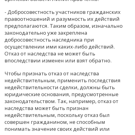
С
- Добросовестность участников гражданских
Е
правоотношений и разумность их действий
предполагаются. Таким образом, изначально
законодательно уже закреплена
И
добросовестность наследника при
Т
осуществлении ими каких-либо действий.
К
Отказ от наследства не может быть
впоследствии изменен или взят обратно.
У
Чтобы признать отказ от наследства
недействительным, применить последствия
недействительности сделки, должны быть
Х
юридические основания, предусмотренные
М
законодательством. Так, например, отказ от
Ч
наследства может быть признан
недействительным, поскольку отказ был
Н
совершен гражданином, не способным
Я
понимать значение своих действий или