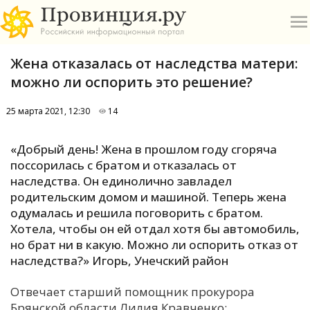
Жена отказалась от наследства матери:
можно ли оспорить это решение?
25 марта 2021, 12:30
14
О
«Добрый день! Жена в прошлом году сгоряча
поссорилась с братом и отказалась от
А
наследства. Он единолично завладел
родительским домом и машиной. Теперь жена
П
одумалась и решила поговорить с братом.
Б
Хотела, чтобы он ей отдал хотя бы автомобиль,
но брат ни в какую. Можно ли оспорить отказ от
В
наследства?» Игорь, Унечский район
Р
Отвечает старший помощник прокурора
Брянской области Лилия Кравченко: