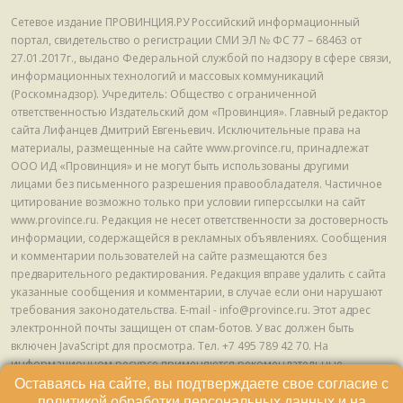
Сетевое издание ПРОВИНЦИЯ.РУ Российский информационный
портал, свидетельство о регистрации СМИ ЭЛ № ФС 77 – 68463 от
27.01.2017г., выдано Федеральной службой по надзору в сфере связи,
информационных технологий и массовых коммуникаций
(Роскомнадзор). Учредитель: Общество с ограниченной
ответственностью Издательский дом «Провинция». Главный редактор
сайта Лифанцев Дмитрий Евгеньевич. Исключительные права на
материалы, размещенные на сайте www.province.ru, принадлежат
ООО ИД «Провинция» и не могут быть использованы другими
лицами без письменного разрешения правообладателя. Частичное
цитирование возможно только при условии гиперссылки на сайт
www.province.ru. Редакция не несет ответственности за достоверность
информации, содержащейся в рекламных объявлениях. Сообщения
и комментарии пользователей на сайте размещаются без
предварительного редактирования. Редакция вправе удалить с сайта
указанные сообщения и комментарии, в случае если они нарушают
требования законодательства. E-mail - info@province.ru. Этот адрес
электронной почты защищен от спам-ботов. У вас должен быть
включен JavaScript для просмотра. Tел. +7 495 789 42 70. На
информационном ресурсе применяются рекомендательные
технологии (информационные технологии предоставления
Оставаясь на сайте, вы подтверждаете свое согласие с
информации на основе сбора, систематизации и анализа сведений,
политикой обработки персональных данных
и на