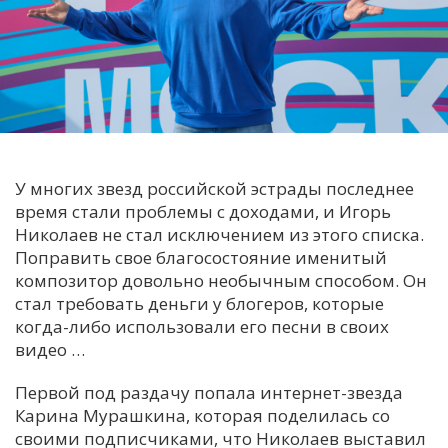
С
Е
И
Т
К
У многих звезд российской эстрады последнее
время стали проблемы с доходами, и Игорь
Николаев не стал исключением из этого списка.
У
Поправить свое благосостояние именитый
композитор довольно необычным способом. Он
Х
стал требовать деньги у блогеров, которые
когда-либо использовали его песни в своих
М
видео …
Ч
Н
Первой под раздачу попала интернет-звезда
Я
Карина Мурашкина, которая поделилась со
своими подписчиками, что Николаев выставил