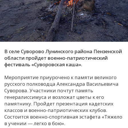
С
Е
И
Т
К
В селе Суворово Лунинского района Пензенской
области пройдет военно-патриотический
фестиваль «Суворовская каша».
У
Мероприятие приурочено к памяти великого
русского полководца Александра Васильевича
Х
Суворова. Участники почтут память
М
генералиссимуса и возложат цветы к его
Ч
памятнику. Пройдет презентация кадетских
Н
классов и военно-патриотических клубов.
Я
Состоится военно-спортивная эстафета «Тяжело
в учении — легко в бою».