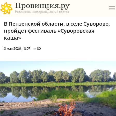
В Пензенской области, в селе Суворово,
пройдет фестиваль «Суворовская
каша»
13 мая 2026, 18:07
80
О
А
П
Б
В
Р