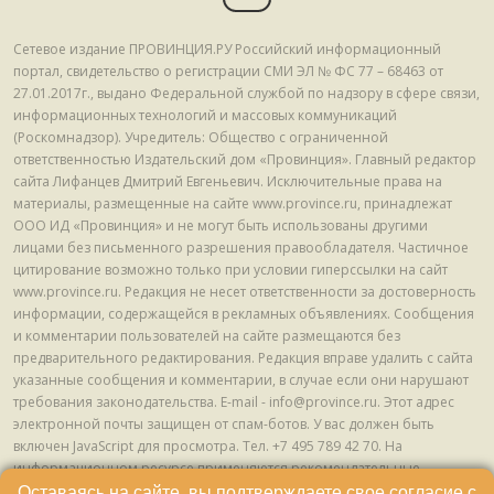
Сетевое издание ПРОВИНЦИЯ.РУ Российский информационный
портал, свидетельство о регистрации СМИ ЭЛ № ФС 77 – 68463 от
27.01.2017г., выдано Федеральной службой по надзору в сфере связи,
информационных технологий и массовых коммуникаций
(Роскомнадзор). Учредитель: Общество с ограниченной
ответственностью Издательский дом «Провинция». Главный редактор
сайта Лифанцев Дмитрий Евгеньевич. Исключительные права на
материалы, размещенные на сайте www.province.ru, принадлежат
ООО ИД «Провинция» и не могут быть использованы другими
лицами без письменного разрешения правообладателя. Частичное
цитирование возможно только при условии гиперссылки на сайт
www.province.ru. Редакция не несет ответственности за достоверность
информации, содержащейся в рекламных объявлениях. Сообщения
и комментарии пользователей на сайте размещаются без
предварительного редактирования. Редакция вправе удалить с сайта
указанные сообщения и комментарии, в случае если они нарушают
требования законодательства. E-mail - info@province.ru. Этот адрес
электронной почты защищен от спам-ботов. У вас должен быть
включен JavaScript для просмотра. Tел. +7 495 789 42 70. На
информационном ресурсе применяются рекомендательные
технологии (информационные технологии предоставления
Оставаясь на сайте, вы подтверждаете свое согласие с