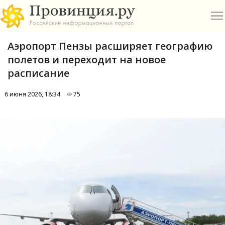
Аэропорт Пензы расширяет географию
полетов и переходит на новое
расписание
6 июня 2026, 18:34
75
О
А
П
Б
В
Р