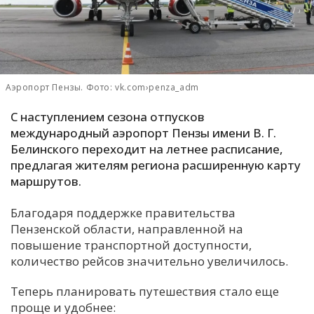
С
Е
И
Аэропорт Пензы. Фото: vk.com›penza_adm
Т
С наступлением сезона отпусков
К
международный аэропорт Пензы имени В. Г.
Белинского переходит на летнее расписание,
предлагая жителям региона расширенную карту
У
маршрутов.
Х
Благодаря поддержке правительства
Пензенской области, направленной на
М
повышение транспортной доступности,
Ч
количество рейсов значительно увеличилось.
Н
Я
Теперь планировать путешествия стало еще
проще и удобнее: