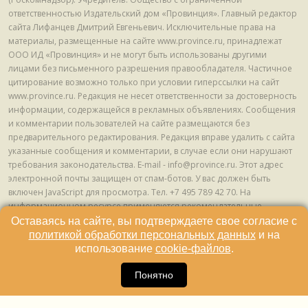
ответственностью Издательский дом «Провинция». Главный редактор
сайта Лифанцев Дмитрий Евгеньевич. Исключительные права на
материалы, размещенные на сайте www.province.ru, принадлежат
ООО ИД «Провинция» и не могут быть использованы другими
лицами без письменного разрешения правообладателя. Частичное
цитирование возможно только при условии гиперссылки на сайт
www.province.ru. Редакция не несет ответственности за достоверность
информации, содержащейся в рекламных объявлениях. Сообщения
и комментарии пользователей на сайте размещаются без
предварительного редактирования. Редакция вправе удалить с сайта
указанные сообщения и комментарии, в случае если они нарушают
требования законодательства. E-mail - info@province.ru. Этот адрес
электронной почты защищен от спам-ботов. У вас должен быть
включен JavaScript для просмотра. Tел. +7 495 789 42 70. На
информационном ресурсе применяются рекомендательные
технологии (информационные технологии предоставления
Оставаясь на сайте, вы подтверждаете свое согласие с
информации на основе сбора, систематизации и анализа сведений,
политикой обработки персональных данных
и на
относящихся к предпочтениям пользователей сети "Интернет",
использование
cookie-файлов
.
находящихся на территории Российской Федерации) © ООО ИД
16
«Провинция», 2013 - 2024г.
Понятно