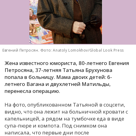
С
Е
И
Т
Евгений Петросян. Фото: Anatoly Lomokhov/Global Look Press
К
Жена известного юмориста, 80-летнего Евгения
Петросяна, 37-летняя Татьяна Брухунова
У
попала в больницу. Мама двоих детей: 6-
летнего Вагана и двухлетней Матильды,
Х
перенесла операцию.
М
На фото, опубликованном Татьяной в соцсети,
Ч
видно, что она лежит на больничной кровати с
Н
капельницей, а рядом на тумбочке еда в виде
Я
супа-пюре и компота. Под снимком она
написала, что первые дни после