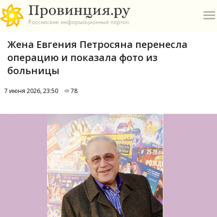
Жена Евгения Петросяна перенесла
операцию и показала фото из
больницы
7 июня 2026, 23:50
78
О
А
П
Б
В
Р