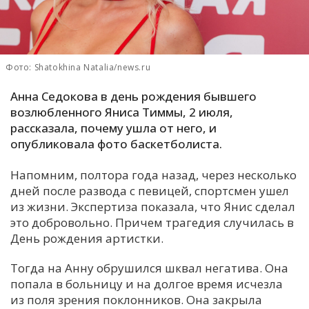
С
Е
Фото: Shatokhina Natalia/news.ru
И
Анна Седокова в день рождения бывшего
Т
возлюбленного Яниса Тиммы, 2 июля,
К
рассказала, почему ушла от него, и
опубликовала фото баскетболиста.
У
Напомним, полтора года назад, через несколько
дней после развода с певицей, спортсмен ушел
Х
из жизни. Экспертиза показала, что Янис сделал
это добровольно. Причем трагедия случилась в
М
День рождения артистки.
Ч
Н
Тогда на Анну обрушился шквал негатива. Она
Я
попала в больницу и на долгое время исчезла
из поля зрения поклонников. Она закрыла