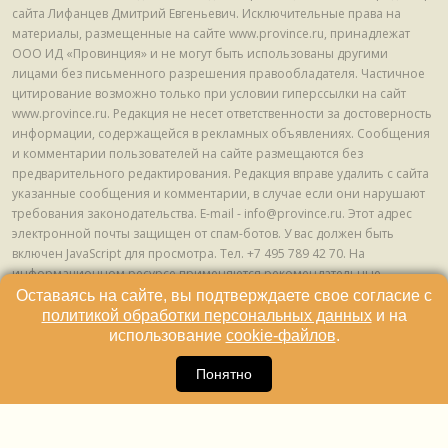
сайта Лифанцев Дмитрий Евгеньевич. Исключительные права на
материалы, размещенные на сайте www.province.ru, принадлежат
ООО ИД «Провинция» и не могут быть использованы другими
лицами без письменного разрешения правообладателя. Частичное
цитирование возможно только при условии гиперссылки на сайт
www.province.ru. Редакция не несет ответственности за достоверность
информации, содержащейся в рекламных объявлениях. Сообщения
и комментарии пользователей на сайте размещаются без
предварительного редактирования. Редакция вправе удалить с сайта
указанные сообщения и комментарии, в случае если они нарушают
требования законодательства. E-mail - info@province.ru. Этот адрес
электронной почты защищен от спам-ботов. У вас должен быть
включен JavaScript для просмотра. Tел. +7 495 789 42 70. На
информационном ресурсе применяются рекомендательные
технологии (информационные технологии предоставления
Оставаясь на сайте, вы подтверждаете свое согласие с
информации на основе сбора, систематизации и анализа сведений,
политикой обработки персональных данных
и на
относящихся к предпочтениям пользователей сети "Интернет",
использование
cookie-файлов
.
находящихся на территории Российской Федерации) © ООО ИД
16
«Провинция», 2013 - 2024г.
Понятно