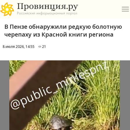
В Пензе обнаружили редкую болотную
черепаху из Красной книги региона
8 июля 2026, 14:55
21
О
А
П
Б
В
Р