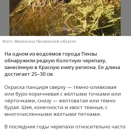
С
Е
И
Т
Фото: Минлесхоз Пензенской области
К
На одном из водоёмов города Пензы
обнаружили редкую болотную черепаху,
занесённую в Красную книгу региона. Ее длина
У
достигает 25–30 см.
Х
Окраска панциря сверху — тёмно-оливковая
или буро-коричневая с жёлтыми точками или
М
чёрточками, снизу — желтоватая или тёмно
Ч
бурая. Шея, конечности и хвост тёмные, с
Н
многочисленными жёлтыми пятнами.
Я
В последние годы черепахи относительно часто