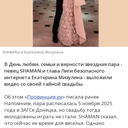
С
Е
И
Т
К
SHAMANа и Екатерины Мизулина
В День любви, семьи и верности звездная пара -
У
певец SHAMAN и глава Лиги безопасного
интернета Екатерина Мизулина - выложили
видео со своей тайной свадьбы.
Х
М
Об этом «
Провинция.ру
» писала ранее.
Ч
Напомним, пара расписалась 5 ноября 2025
Н
года в ЗАГСе Донецка, но свадьбу тогда
Я
молодожены играть не стали. SHAMAN сказал,
что сейчас не время для веселья. Однако