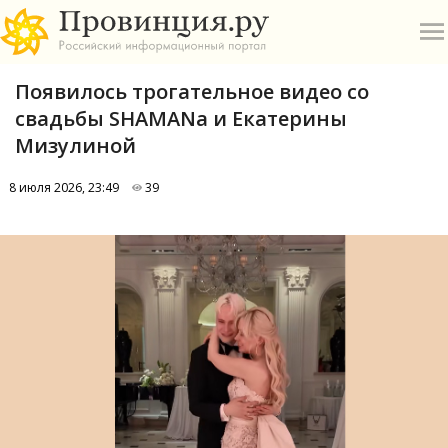
Появилось трогательное видео со
свадьбы SHAMANа и Екатерины
Мизулиной
8 июля 2026, 23:49
39
О
А
П
Б
В
Р