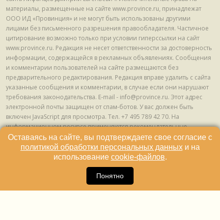
материалы, размещенные на сайте www.province.ru, принадлежат
ООО ИД «Провинция» и не могут быть использованы другими
лицами без письменного разрешения правообладателя. Частичное
цитирование возможно только при условии гиперссылки на сайт
www.province.ru. Редакция не несет ответственности за достоверность
информации, содержащейся в рекламных объявлениях. Сообщения
и комментарии пользователей на сайте размещаются без
предварительного редактирования. Редакция вправе удалить с сайта
указанные сообщения и комментарии, в случае если они нарушают
требования законодательства. E-mail - info@province.ru. Этот адрес
электронной почты защищен от спам-ботов. У вас должен быть
включен JavaScript для просмотра. Tел. +7 495 789 42 70. На
информационном ресурсе применяются рекомендательные
технологии (информационные технологии предоставления
Оставаясь на сайте, вы подтверждаете свое согласие с
информации на основе сбора, систематизации и анализа сведений,
политикой обработки персональных данных
и на
относящихся к предпочтениям пользователей сети "Интернет",
использование
cookie-файлов
.
находящихся на территории Российской Федерации) © ООО ИД
16
«Провинция», 2013 - 2024г.
Понятно