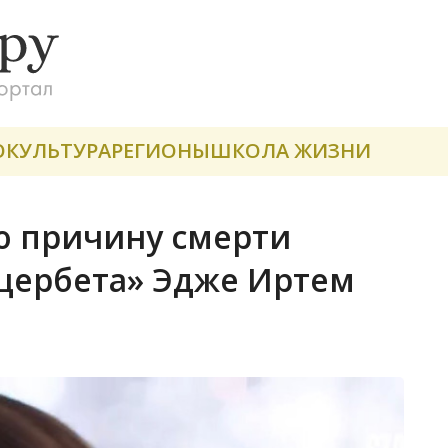
О
КУЛЬТУРА
РЕГИОНЫ
ШКОЛА ЖИЗНИ
 причину смерти
щербета» Эдже Иртем