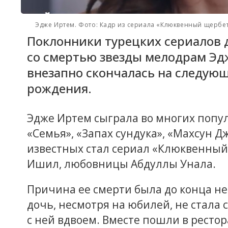
Эдже Иртем. Фото: Кадр из сериала «Клюквенный щербе
Поклонники турецких сериалов д
со смертью звезды мелодрам Эд
внезапно скончалась на следующ
рождения.
Эдже Иртем сыграла во многих попу
«Семья», «Запах сундука», «Махсун Д
известных стал сериал «Клюквенный 
Ишил, любовницы Абдуллы Унала.
Причина ее смерти была до конца не 
дочь, несмотря на юбилей, не стала 
с ней вдвоем. Вместе пошли в ресто