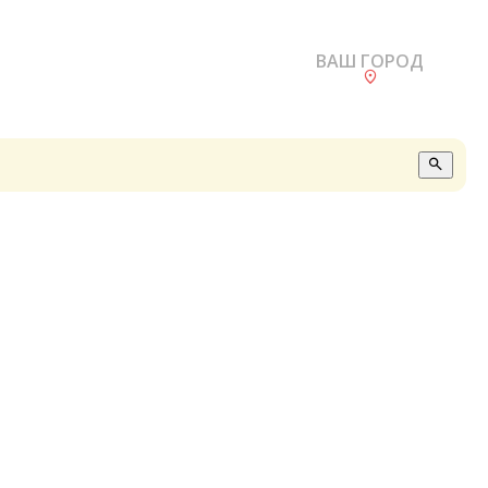
ВАШ ГОРОД
О
А
П
Б
В
Р
С
Е