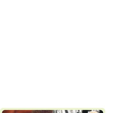
И
Т
К
У
Х
М
Ч
Н
Я