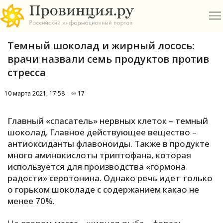
Темный шоколад и жирный лосось:
врачи назвали семь продуктов против
стресса
10 марта 2021, 17:58
17
О
Главный «спасатель» нервных клеток – темный
А
шоколад. Главное действующее вещество –
антиоксиданты флавоноиды. Также в продукте
П
много аминокислоты триптофана, которая
Б
используется для производства «гормона
радости» серотонина. Однако речь идет только
В
о горьком шоколаде с содержанием какао не
Р
менее 70%.