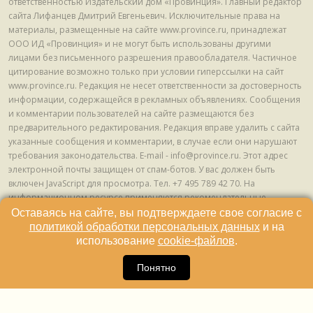
ответственностью Издательский дом «Провинция». Главный редактор
сайта Лифанцев Дмитрий Евгеньевич. Исключительные права на
материалы, размещенные на сайте www.province.ru, принадлежат
ООО ИД «Провинция» и не могут быть использованы другими
лицами без письменного разрешения правообладателя. Частичное
цитирование возможно только при условии гиперссылки на сайт
www.province.ru. Редакция не несет ответственности за достоверность
информации, содержащейся в рекламных объявлениях. Сообщения
и комментарии пользователей на сайте размещаются без
предварительного редактирования. Редакция вправе удалить с сайта
указанные сообщения и комментарии, в случае если они нарушают
требования законодательства. E-mail - info@province.ru. Этот адрес
электронной почты защищен от спам-ботов. У вас должен быть
включен JavaScript для просмотра. Tел. +7 495 789 42 70. На
информационном ресурсе применяются рекомендательные
технологии (информационные технологии предоставления
Оставаясь на сайте, вы подтверждаете свое согласие с
информации на основе сбора, систематизации и анализа сведений,
политикой обработки персональных данных
и на
относящихся к предпочтениям пользователей сети "Интернет",
использование
cookie-файлов
.
находящихся на территории Российской Федерации) © ООО ИД
16
«Провинция», 2013 - 2024г.
Понятно