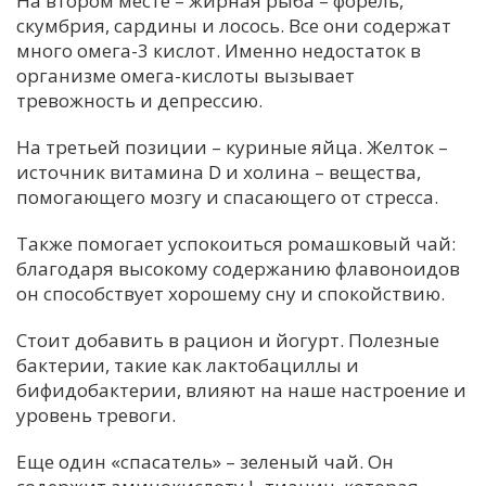
На втором месте – жирная рыба – форель,
скумбрия, сардины и лосось. Все они содержат
С
много омега-3 кислот. Именно недостаток в
Е
организме омега-кислоты вызывает
тревожность и депрессию.
И
На третьей позиции – куриные яйца. Желток –
Т
источник витамина D и холина – вещества,
К
помогающего мозгу и спасающего от стресса.
Также помогает успокоиться ромашковый чай:
У
благодаря высокому содержанию флавоноидов
он способствует хорошему сну и спокойствию.
Х
Стоит добавить в рацион и йогурт. Полезные
М
бактерии, такие как лактобациллы и
Ч
бифидобактерии, влияют на наше настроение и
уровень тревоги.
Н
Я
Еще один «спасатель» – зеленый чай. Он