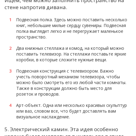
ищем, чем можно заполнить пространство на
стене напротив дивана.
С
Е
Подвесная полка. Здесь можно поставить несколько
книг, небольшие милые сердцу сувениры. Подвесная
полка выглядит легко и не перегружает маленькое
И
пространство.
Т
Два книжных стеллажа и комод, на который можно
К
поставить телевизор. На стеллажи поставьте яркие
коробки, в которые сложите нужные вещи.
Подвесная конструкция с телевизором. Важно
У
учесть поворотный механизм телевизора, чтобы
можно было смотреть его из любой части комнаты.
Также в конструкции должно быть место для
Х
розеток и проводов.
М
Арт-объект. Одна или несколько красивых скульптур
Ч
или ваз, словом все, что будет доставлять вам
Н
визуальное наслаждение.
Я
5. Электрический камин. Эта идея особенно