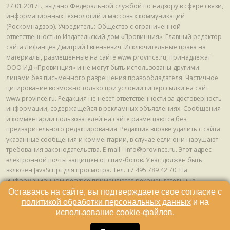
27.01.2017г., выдано Федеральной службой по надзору в сфере связи,
информационных технологий и массовых коммуникаций
(Роскомнадзор). Учредитель: Общество с ограниченной
ответственностью Издательский дом «Провинция». Главный редактор
сайта Лифанцев Дмитрий Евгеньевич. Исключительные права на
материалы, размещенные на сайте www.province.ru, принадлежат
ООО ИД «Провинция» и не могут быть использованы другими
лицами без письменного разрешения правообладателя. Частичное
цитирование возможно только при условии гиперссылки на сайт
www.province.ru. Редакция не несет ответственности за достоверность
информации, содержащейся в рекламных объявлениях. Сообщения
и комментарии пользователей на сайте размещаются без
предварительного редактирования. Редакция вправе удалить с сайта
указанные сообщения и комментарии, в случае если они нарушают
требования законодательства. E-mail - info@province.ru. Этот адрес
электронной почты защищен от спам-ботов. У вас должен быть
включен JavaScript для просмотра. Tел. +7 495 789 42 70. На
информационном ресурсе применяются рекомендательные
технологии (информационные технологии предоставления
Оставаясь на сайте, вы подтверждаете свое согласие с
информации на основе сбора, систематизации и анализа сведений,
политикой обработки персональных данных
и на
относящихся к предпочтениям пользователей сети "Интернет",
использование
cookie-файлов
.
находящихся на территории Российской Федерации) © ООО ИД