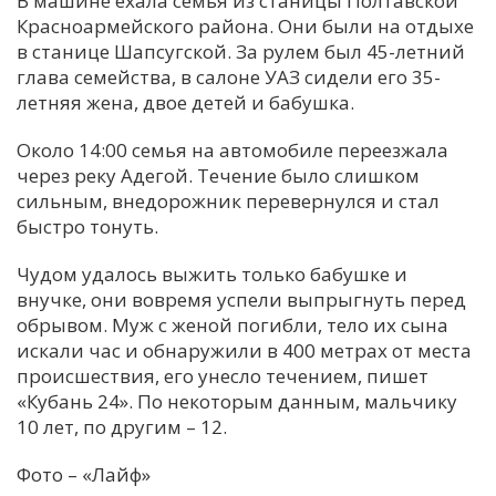
В машине ехала семья из станицы Полтавской
Красноармейского района. Они были на отдыхе
С
в станице Шапсугской. За рулем был 45-летний
Е
глава семейства, в салоне УАЗ сидели его 35-
летняя жена, двое детей и бабушка.
И
Около 14:00 семья на автомобиле переезжала
Т
через реку Адегой. Течение было слишком
К
сильным, внедорожник перевернулся и стал
быстро тонуть.
У
Чудом удалось выжить только бабушке и
внучке, они вовремя успели выпрыгнуть перед
обрывом. Муж с женой погибли, тело их сына
Х
искали час и обнаружили в 400 метрах от места
М
происшествия, его унесло течением, пишет
Ч
«Кубань 24». По некоторым данным, мальчику
Н
10 лет, по другим – 12.
Я
Фото – «Лайф»