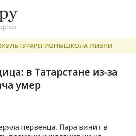
О
КУЛЬТУРА
РЕГИОНЫ
ШКОЛА ЖИЗНИ
ца: в Татарстане из-за
ача умер
еряла первенца. Пара винит в