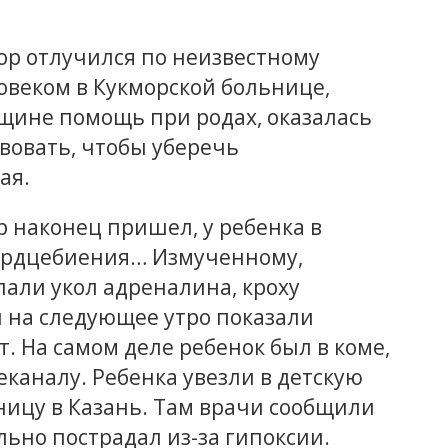
тор отлучился по неизвестному
овеком в Кукморской больнице,
щине помощь при родах, оказалась
твовать, чтобы уберечь
ая.
р наконец пришел, у ребенка в
ердцебиения… Измученному,
али укол адреналина, кроху
 на следующее утро показали
т. На самом деле ребенок был в коме,
каналу. Ребенка увезли в детскую
ицу в Казань. Там врачи сообщили
льно пострадал из-за гипоксии.