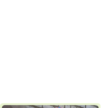
И
Т
К
У
Х
М
Ч
Н
Я