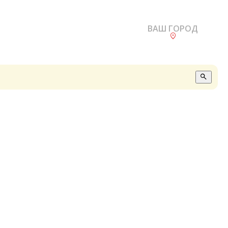
ВАШ ГОРОД
О
А
П
Б
В
Р
С
Е