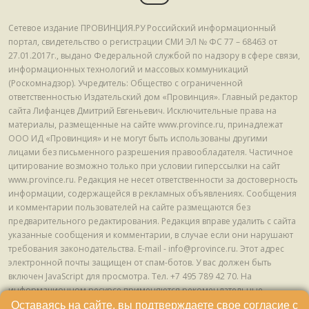
Сетевое издание ПРОВИНЦИЯ.РУ Российский информационный
портал, свидетельство о регистрации СМИ ЭЛ № ФС 77 – 68463 от
27.01.2017г., выдано Федеральной службой по надзору в сфере связи,
информационных технологий и массовых коммуникаций
(Роскомнадзор). Учредитель: Общество с ограниченной
ответственностью Издательский дом «Провинция». Главный редактор
сайта Лифанцев Дмитрий Евгеньевич. Исключительные права на
материалы, размещенные на сайте www.province.ru, принадлежат
ООО ИД «Провинция» и не могут быть использованы другими
лицами без письменного разрешения правообладателя. Частичное
цитирование возможно только при условии гиперссылки на сайт
www.province.ru. Редакция не несет ответственности за достоверность
информации, содержащейся в рекламных объявлениях. Сообщения
и комментарии пользователей на сайте размещаются без
предварительного редактирования. Редакция вправе удалить с сайта
указанные сообщения и комментарии, в случае если они нарушают
требования законодательства. E-mail - info@province.ru. Этот адрес
электронной почты защищен от спам-ботов. У вас должен быть
включен JavaScript для просмотра. Tел. +7 495 789 42 70. На
информационном ресурсе применяются рекомендательные
технологии (информационные технологии предоставления
Оставаясь на сайте, вы подтверждаете свое согласие с