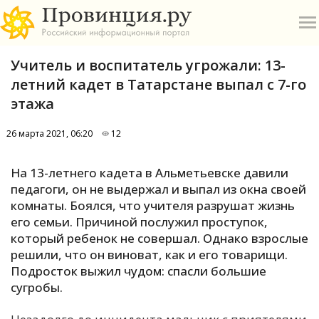
Учитель и воспитатель угрожали: 13-
летний кадет в Татарстане выпал с 7-го
этажа
26 марта 2021, 06:20
12
О
На 13-летнего кадета в Альметьевске давили
А
педагоги, он не выдержал и выпал из окна своей
комнаты. Боялся, что учителя разрушат жизнь
П
его семьи. Причиной послужил проступок,
Б
который ребенок не совершал. Однако взрослые
решили, что он виноват, как и его товарищи.
В
Подросток выжил чудом: спасли большие
Р
сугробы.