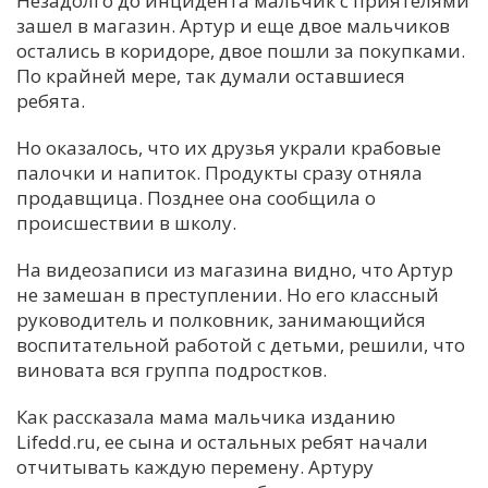
Незадолго до инцидента мальчик с приятелями
зашел в магазин. Артур и еще двое мальчиков
С
остались в коридоре, двое пошли за покупками.
Е
По крайней мере, так думали оставшиеся
ребята.
И
Но оказалось, что их друзья украли крабовые
Т
палочки и напиток. Продукты сразу отняла
К
продавщица. Позднее она сообщила о
происшествии в школу.
У
На видеозаписи из магазина видно, что Артур
не замешан в преступлении. Но его классный
руководитель и полковник, занимающийся
Х
воспитательной работой с детьми, решили, что
М
виновата вся группа подростков.
Ч
Как рассказала мама мальчика изданию
Н
Lifedd.ru, ее сына и остальных ребят начали
Я
отчитывать каждую перемену. Артуру