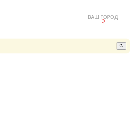
ВАШ ГОРОД
О
А
П
Б
В
Р
С
Е