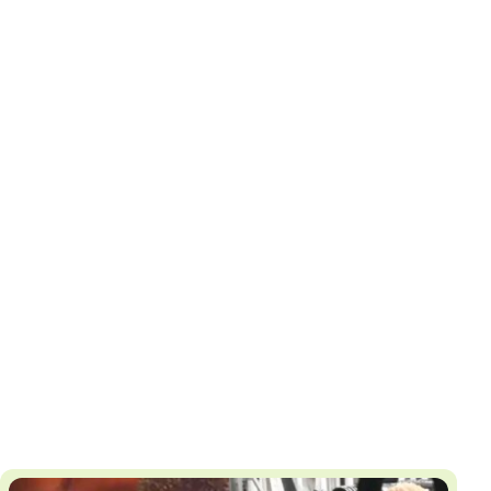
И
Т
К
У
Х
М
Ч
Н
Я