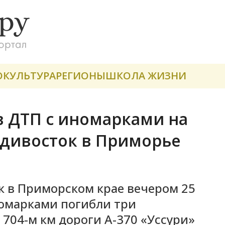
О
КУЛЬТУРА
РЕГИОНЫ
ШКОЛА ЖИЗНИ
в ДТП с иномарками на
адивосток в Приморье
к в Приморском крае вечером 25
номарками погибли три
 704-м км дороги А-370 «Уссури»