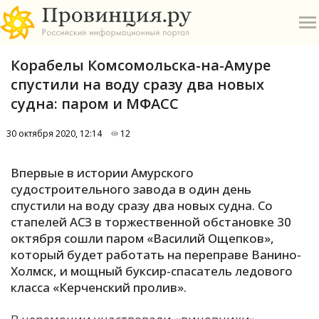
Корабелы Комсомольска-на-Амуре
спустили на воду сразу два новых
судна: паром и МФАСС
30 октября 2020, 12:14
12
О
Впервые в истории Амурского
А
судостроительного завода в один день
спустили на воду сразу два новых судна. Со
П
стапелей АСЗ в торжественной обстановке 30
Б
октября сошли паром «Василий Ощепков»,
который будет работать на переправе Ванино-
В
Холмск, и мощный буксир-спасатель ледового
Р
класса «Керченский пролив».