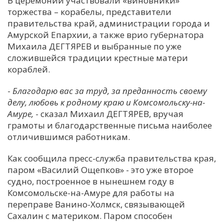
В церемонии участвовали «виновники»
торжества – корабелы, представители
С
правительства край, администрации города и
Е
Амурской Епархии, а также врио губернатора
Михаила ДЕГТЯРЕВ и выбранные по уже
И
сложившейся традиции крестные матери
кораблей.
Т
К
-
Благодарю вас за труд, за преданность своему
делу, любовь к родному краю и Комсомольску-на-
Амуре,
- сказал Михаил ДЕГТЯРЕВ, вручая
У
грамоты и благодарственные письма наиболее
отличившимся работникам.
Х
Как сообщила пресс-служба правительства края,
М
паром «Василий Ощепков» - это уже второе
Ч
судно, построенное в нынешнем году в
Н
Комсомольске-на-Амуре для работы на
Я
переправе Ванино-Холмск, связывающей
Сахалин с материком. Паром способен