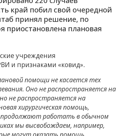
рировано 220 случаев
сть край побил свой очередной
штаб принял решение, по
бря приостановлена плановая
нские учреждения
РВИ и признаками «ковид».
плановой помощи не касается тех
олевания. Оно не распространяется на
но не распространяется на
новая хирургическая помощь,
 продолжают работать в обычном
никах мы высвобождаем, например,
орые могут оказать помощь