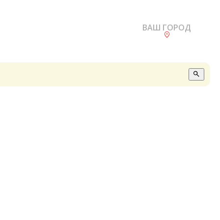
ВАШ ГОРОД
О
А
П
Б
В
Р
С
Е