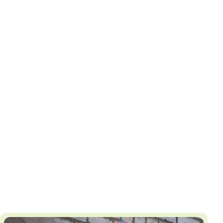
И
Т
К
У
Х
М
Ч
Н
Я