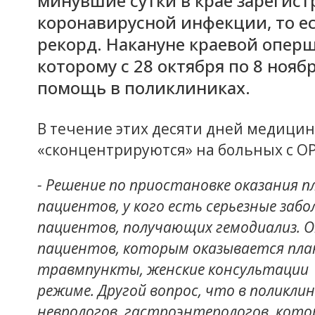
минувшие сутки в крае зарегист
коронавирусной инфекции, то е
рекорд. Накануне краевой опер
которому с 28 октября по 8 ноя
помощь в поликлиниках.
В течение этих десяти дней медици
«сконцентрируются» на больных с О
- Решение по приостановке оказания 
пациентов, у кого есть серьезные заб
пациентов, получающих гемодиализ. О
пациентов, которым оказывается пла
травмпункты, женские консультации
режиме. Другой вопрос, что в поликли
неврологов, гастроэнтерологов, кот