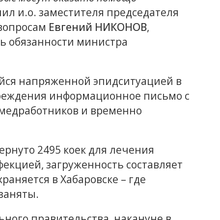
снил и.о. заместителя председателя
 вопросам
Евгений НИКОНОВ
,
ь обязанности министра
ейся напряженной эпидситуацией в
чреждения информационное письмо с
 медработников и временно
вернуто 2495 коек для лечения
фекцией, загруженность составляет
храняется в Хабаровске – где
 заняты.
ьного правительства, накануне в