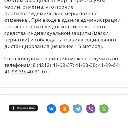
Об этом сообщила 31 марта пресс-служба
мэрии, отметив, что прочие
С
противоэпидемические меры пока не
Е
отменены. При входе в здание администрации
города посетители должны использовать
И
средства индивидуальной защиты (маски,
перчатки) и соблюдать правила социального
Т
дистанцирования (не менее 1,5 метров).
К
Справочную информацию можно получить по
телефонам: 8 (4212) 41-98-37; 41-98-38; 41-99-64;
У
41-98-39; 40-91-07.
Х
М
Ч
Н
Я