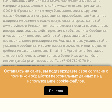
сайта Лифанцев Дмитрий Евгеньевич. Исключительные права на
материалы, размещенные на сайте www.province.ru, принадлежат
ООО ИД «Провинция» и не могут быть использованы другими
лицами без письменного разрешения правообладателя. Частичное
цитирование возможно только при условии гиперссылки на сайт
www.province.ru. Редакция не несет ответственности за достоверность
информации, содержащейся в рекламных объявлениях. Сообщения
и комментарии пользователей на сайте размещаются без
предварительного редактирования. Редакция вправе удалить с сайта
указанные сообщения и комментарии, в случае если они нарушают
требования законодательства. E-mail - info@province.ru. Этот адрес
электронной почты защищен от спам-ботов. У вас должен быть
включен JavaScript для просмотра. Tел. +7 495 789 42 70. На
информационном ресурсе применяются рекомендательные
технологии (информационные технологии предоставления
Оставаясь на сайте, вы подтверждаете свое согласие с
информации на основе сбора, систематизации и анализа сведений,
политикой обработки персональных данных
и на
относящихся к предпочтениям пользователей сети "Интернет",
использование
cookie-файлов
.
находящихся на территории Российской Федерации) © ООО ИД
16
«Провинция», 2013 - 2024г.
Понятно