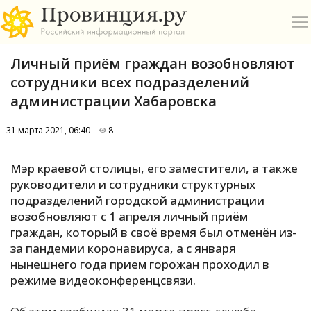
Личный приём граждан возобновляют
сотрудники всех подразделений
администрации Хабаровска
31 марта 2021, 06:40
8
О
Мэр краевой столицы, его заместители, а также
А
руководители и сотрудники структурных
подразделений городской администрации
П
возобновляют с 1 апреля личный приём
Б
граждан, который в своё время был отменён из-
за пандемии коронавируса, а с января
В
нынешнего года прием горожан проходил в
Р
режиме видеоконференцсвязи.