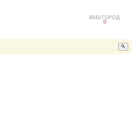
ВАШ ГОРОД
О
А
П
Б
В
Р
С
Е