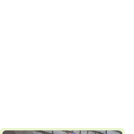
И
Т
К
У
Х
М
Ч
Н
Я