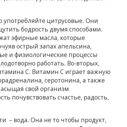
.
то употребляйте цитрусовые. Они
щутить бодрость двумя способами.
жат эфирные масла, которые
очуяв острый запах апельсина,
ые и физиологические процессы
лодотворно работать. Во-вторых,
итамина С. Витамин С играет важную
орадреналина, серотонина, а также
насыщая свой организм
ть почувствовать счастье, радость,
и – вода. Она не то чтобы продукт,