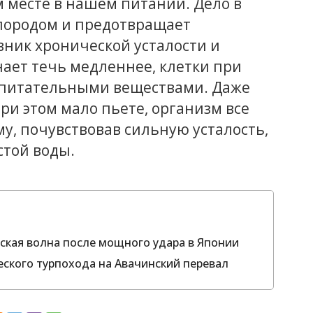
м месте в нашем питании. Дело в
слородом и предотвращает
вник хронической усталости и
нает течь медленнее, клетки при
 питательными веществами. Даже
 при этом мало пьете, организм все
му, почувствовав сильную усталость,
стой воды.
ская волна после мощного удара в Японии
еского турпохода на Авачинский перевал