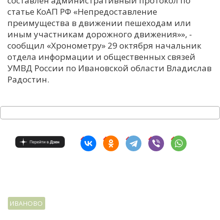
составлен административный протокол по
статье КоАП РФ «Непредоставление
С
преимущества в движении пешеходам или
Е
иным участникам дорожного движения»», -
сообщил «Хронометру» 29 октября начальник
И
отдела информации и общественных связей
УМВД России по Ивановской области Владислав
Т
Радостин.
К
У
Х
М
Ч
Н
Я
ИВАНОВО