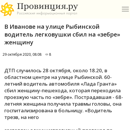
В Иванове на улице Рыбинской
водитель легковушки сбил на «зебре»
женщину
29 октября 2020, 08:08
8
О
ДТП случилось 28 октября, около 18.20, в
А
областном центре на улице Рыбинской. 60-
летний водитель автомобиля «Лада Гранта»
П
сбил женщину-пешехода, которая переходила
Б
проезжую часть по «зебре». Пострадавшая - 68-
летняя женщина получила травмы головы, она
В
госпитализирована в больницу. «Водитель
Р
трезв, на него