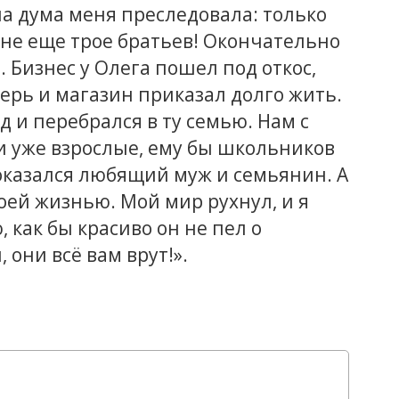
на дума меня преследовала: только
роне еще трое братьев! Окончательно
. Бизнес у Олега пошел под откос,
ерь и магазин приказал долго жить.
д и перебрался в ту семью. Нам с
ни уже взрослые, ему бы школьников
 оказался любящий муж и семьянин. А
моей жизнью. Мой мир рухнул, и я
 как бы красиво он не пел о
 они всё вам врут!».