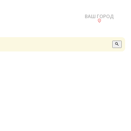
ВАШ ГОРОД
О
А
П
Б
В
Р
С
Е