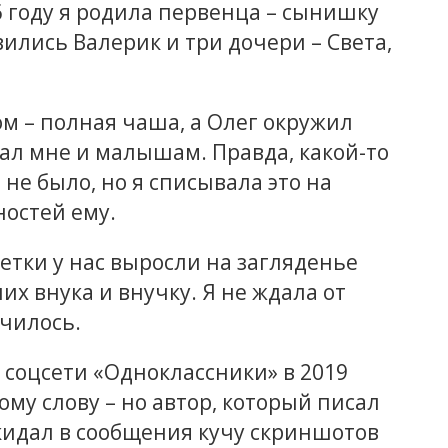
6 году я родила первенца – сынишку
ились Валерик и три дочери – Света,
ом – полная чаша, а Олег окружил
вал мне и малышам. Правда, какой-то
не было, но я списывала это на
ностей ему.
детки у нас выросли на загляденье
их внука и внучку. Я не ждала от
училось.
 соцсети «Одноклассники» в 2019
ому слову – но автор, который писал
акидал в сообщения кучу скриншотов