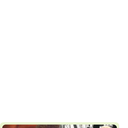
И
Т
К
У
Х
М
Ч
Н
Я