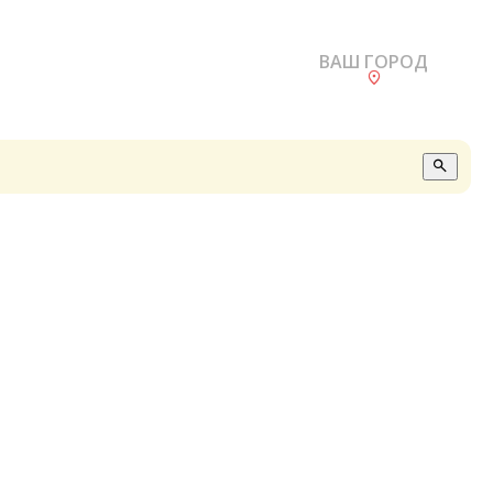
ВАШ ГОРОД
О
А
П
Б
В
Р
С
Е