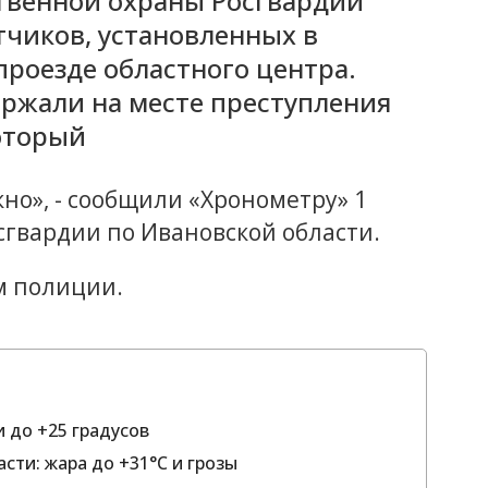
твенной охраны Росгвардии
тчиков, установленных в
проезде областного центра.
ржали на месте преступления
оторый
кно», - сообщили «Хронометру» 1
сгвардии по Ивановской области.
м полиции.
 до +25 градусов
сти: жара до +31°С и грозы