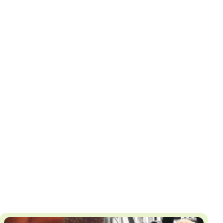
И
Т
К
У
Х
М
Ч
Н
Я