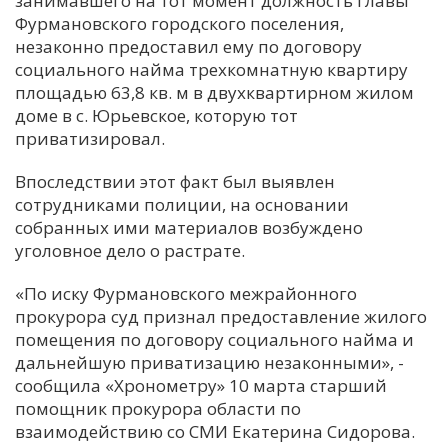
занимавшего на тот момент должность главы
Фурмановского городского поселения,
С
незаконно предоставил ему по договору
Е
социального найма трехкомнатную квартиру
площадью 63,8 кв. м в двухквартирном жилом
И
доме в с. Юрьевское, которую тот
приватизировал.
Т
К
Впоследствии этот факт был выявлен
сотрудниками полиции, на основании
собранных ими материалов возбуждено
У
уголовное дело о растрате.
«По иску Фурмановского межрайонного
Х
прокурора суд признал предоставление жилого
М
помещения по договору социального найма и
Ч
дальнейшую приватизацию незаконными», -
Н
сообщила «Хронометру» 10 марта старший
Я
помощник прокурора области по
взаимодействию со СМИ Екатерина Сидорова.