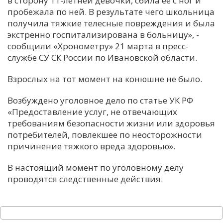
в сторону 11-летней девочки, сбила ее с ног и
пробежала по ней. В результате чего школьница
С
получила тяжкие телесные повреждения и была
Е
экстренно госпитализирована в больницу», -
сообщили «Хронометру» 21 марта в пресс-
И
службе СУ СК России по Ивановской области.
Т
Взрослых на тот момент на конюшне не было.
К
Возбуждено уголовное дело по статье УК РФ
«Предоставление услуг, не отвечающих
У
требованиям безопасности жизни или здоровья
потребителей, повлекшее по неосторожности
причинение тяжкого вреда здоровью».
Х
М
В настоящий момент по уголовному делу
Ч
проводятся следственные действия.
Н
Я