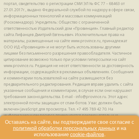
портал, свидетельство о регистрации СМИ ЭЛ № ФС 77 – 68463 от
27.01.2017г., выдано Федеральной службой по надзору в сфере связи,
информационных технологий и массовых коммуникаций
(Роскомнадзор). Учредитель: Общество с ограниченной
ответственностью Издательский дом «Провинция». Главный редактор
сайта Лифанцев Дмитрий Евгеньевич. Исключительные права на
материалы, размещенные на сайте www.province.ru, принадлежат
ООО ИД «Провинция» и не могут быть использованы другими
лицами без письменного разрешения правообладателя. Частичное
цитирование возможно только при условии гиперссылки на сайт
www.province.ru. Редакция не несет ответственности за достоверность
информации, содержащейся в рекламных объявлениях. Сообщения
и комментарии пользователей на сайте размещаются без
предварительного редактирования. Редакция вправе удалить с сайта
указанные сообщения и комментарии, в случае если они нарушают
требования законодательства. E-mail - info@province.ru. Этот адрес
электронной почты защищен от спам-ботов. У вас должен быть
включен JavaScript для просмотра. Tел. +7 495 789 42 70. На
информационном ресурсе применяются рекомендательные
технологии (информационные технологии предоставления
Оставаясь на сайте, вы подтверждаете свое согласие с
информации на основе сбора, систематизации и анализа сведений,
политикой обработки персональных данных
и на
относящихся к предпочтениям пользователей сети "Интернет",
использование
cookie-файлов
.